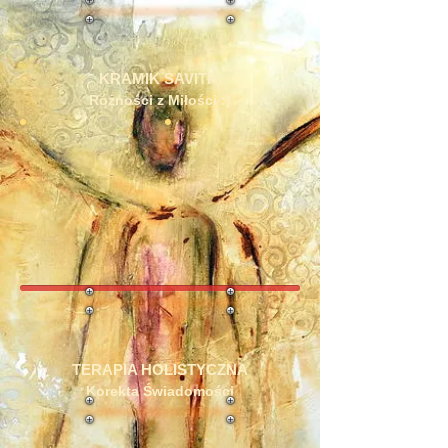
KRAMIK SAVITRI
Różności z Miłości :)
TERAPIA HOLISTYCZNA
Korekta Świadomości