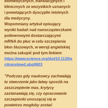
biomedycznych, translacyjnych i 
klinicznych ze wszystkich uznanych 
i powstających dyscyplin istotnych 
dla medycyny.
Wspomniany artykuł opisujący 
wyniki badań nad nanocząsteczkami 
polimerowymi dostarczającymi 
mRNA do płuc w celu szczepienia 
błon śluzowych, w wersji angielskiej 
można zakupić pod tym linkiem
https://www.science.org/doi/10.1126/s
citranslmed.abq0603
"Podczas gdy naukowcy zachwalają 
to stworzenie jako łatwy sposób na 
zaszczepienie mas, krytycy 
zastanawiają się, czy opracowanie 
szczepionki unoszącej się w 
powietrzu mogłoby zostać 