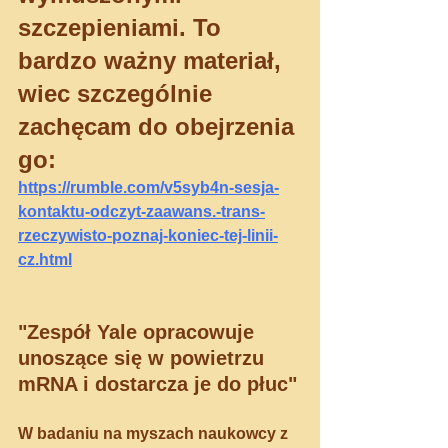
szczepieniami. To 
bardzo ważny materiał, 
wiec szczególnie 
zachęcam do obejrzenia 
go:
https://rumble.com/v5syb4n-sesja-
kontaktu-odczyt-zaawans.-trans-
rzeczywisto-poznaj-koniec-tej-linii-
cz.html
"Zespół Yale opracowuje 
unoszące się w powietrzu 
mRNA i dostarcza je do płuc"
W badaniu na myszach naukowcy z 