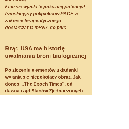
Łącznie wyniki te pokazują potencjał 
translacyjny polipleksów PACE w 
zakresie terapeutycznego 
dostarczania mRNA do płuc”.
Rząd USA ma historię 
uwalniania broni biologicznej
Po złożeniu elementów układanki 
wyłania się niepokojący obraz. Jak 
donosi „The Epoch Times”, od 
dawna rząd Stanów Zjednoczonych 
podejmował ekstremalne środki, aby 
nakazać społeczeństwu 
wprowadzenie szczepień przeciwko 
Covid-19 i je promować. 
Teraz badacze opracowali 