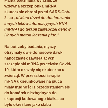
Marka Saltzmana wyjaśnił, że 
wziewna szczepionka mRNA 
skutecznie chroni przed SARS-CoV-
2, co 
„otwiera drzwi do dostarczania 
innych leków informacyjnych RNA 
(mRNA) do terapii zastępczej genów 
i innych metod leczenia płuc.”
Na potrzeby badania, myszy 
otrzymały dwie donosowe dawki 
nanocząstek zawierających 
szczepionki mRNA przeciwko Covid-
19, które okazały się skuteczne u 
zwierząt. W przeszłości terapie 
mRNA ukierunkowane na płuca 
miały trudności z przedostaniem się 
do komórek niezbędnych do 
ekspresji kodowanego białka, co 
było określane jako słaba 