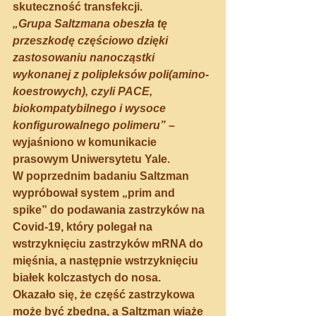
skuteczność transfekcji.
„Grupa Saltzmana obeszła tę 
przeszkodę częściowo dzięki 
zastosowaniu nanocząstki 
wykonanej z polipleksów poli(amino-
koestrowych), czyli PACE, 
biokompatybilnego i wysoce 
konfigurowalnego polimeru”
 – 
wyjaśniono w komunikacie 
prasowym Uniwersytetu Yale. 
W poprzednim badaniu Saltzman 
wypróbował system „prim and 
spike” do podawania zastrzyków na 
Covid-19, który polegał na 
wstrzyknięciu zastrzyków mRNA do 
mięśnia, a następnie wstrzyknięciu 
białek kolczastych do nosa.
Okazało się, że część zastrzykowa 
może być zbędna, a Saltzman wiąże 