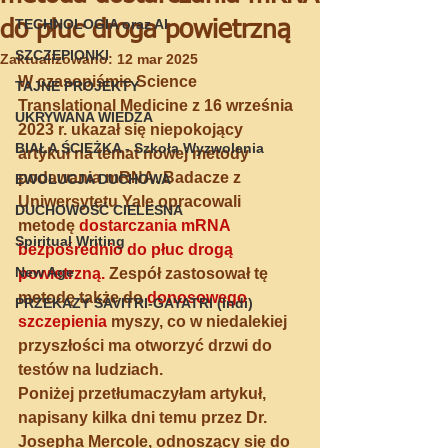
TECHNOLOGIA oraz AI
do płuc droga powietrzną
SZCZEPIONKI
Zaktualizowano:
12 mar 2025
W czasopiśmie Science 
TAJNE PROJEKTY
Translational Medicine z 16 września 
UKRYWANA WIEDZA
2023 r. ukazał się niepokojący 
BIAŁA ŚCIEŻKA - Szkoła Wyzwolenia
artykuł na temat nowej metody 
podawania mRNA. Badacze z 
EWOLUCJA DUCHOWA
Uniwersytetu Yale opracowali 
DUCHOWOŚĆ CIELESNA
metodę 
dostarczania mRNA 
Spiritual Writing
bezpośrednio do płuc drogą 
New Age
powietrzną.
 Zespół zastosował tę 
metodę także do 
donosowego 
PRZEKAZY SAVITRI-GAYATRI (Indi)
szczepienia 
myszy, co w niedalekiej 
przyszłości ma otworzyć drzwi do 
testów na ludziach. 
Poniżej przetłumaczyłam artykuł, 
napisany kilka dni temu przez Dr. 
Josepha Mercole, odnoszący się do 