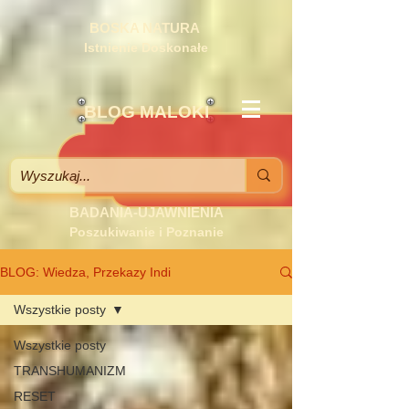
BOSKA NATURA
Istnienie Doskonałe
BLOG MALOKI
BADANIA-UJAWNIENIA
Poszukiwanie i Poznanie
BLOG: Wiedza, Przekazy Indi
Wszystkie posty
Wszystkie posty
TRANSHUMANIZM
RESET