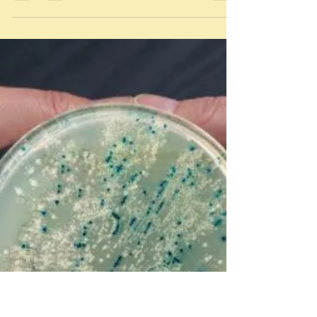
Spiritual Writing - EWOLUCJA II
Puść najpierw muzykę i słuchaj/czytaj
proszę... 💎 Diament Samotności
Samotność... a może czasoprzestrzeń
samoobserwacji i większa szansa na
odtworzenie, jeśli uszanujesz ten stan i
pokłonisz się jego majestatowi...
Samotność... dla jednych depresyjny i gorzki
stan istnienia, który należy jak najszybciej i
jak najskuteczniej zamienić na cokolwiek
innego, nawet, jeśli miałoby to być
nieatrakcyjnym kontraktem na resztę
inkarnacji... Samotność... dla nielicznych
stan konieczny d