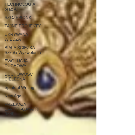
TECHNOLOGIA
oraz AI
SZCZEPIONKI
TAJNE PROJEKTY
UKRYWANA
WIEDZA
BIAŁA ŚCIEŻKA -
Szkoła Wyzwolenia
EWOLUCJA
DUCHOWA
DUCHOWOŚĆ
CIELESNA
Spiritual Writing
New Age
PRZEKAZY
SAVITRI-GAYATRI
(Indi)