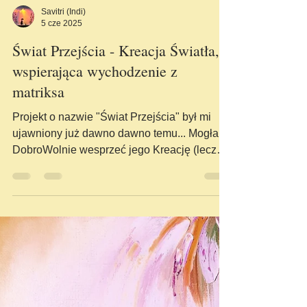
Savitri (Indi)
5 cze 2025
Świat Przejścia - Kreacja Światła,
wspierająca wychodzenie z
matriksa
Projekt o nazwie "Świat Przejścia" był mi
ujawniony już dawno dawno temu... Mogłam
DobroWolnie wesprzeć jego Kreację (lecz
nie było to w...