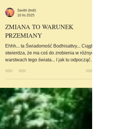
Savitri (Indi)
10 lis 2025
ZMIANA TO WARUNEK
PRZEMIANY
Ehhh... ta Świadomość Bodhisattvy... Ciągle
stwierdza, że ma coś do zrobienia w różnych
warstwach tego świata... I jak tu odpocząć
nosząc w sobie taką energię? Zobacz post:
https://terapiaholistyczna2.locals.com/post/73
69403/bia-a-cie-ka-indi-indry-to-cie-ka-
bodhisattvy Kiedy rozpoczynałam swój
zaległy urlop pod koniec lata 2025,
zamarzyło mi się, że resztę życia spędzę na
wąchaniu kwiatków, zanurzona w sosie
miłości do Matki Ziemi; że po tysiącach lat