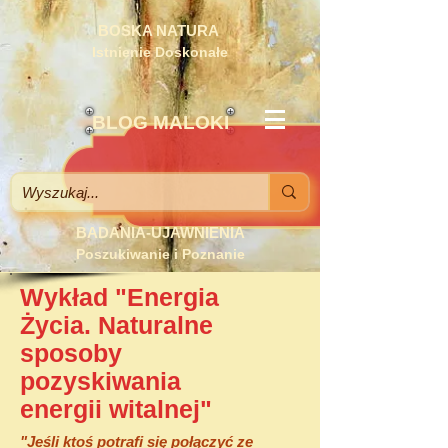
BOSKA NATURA
Istnienie Doskonałe
BLOG MALOKI
BADANIA-UJAWNIENIA
Poszukiwanie i Poznanie
Wykład "Energia
Życia. Naturalne
sposoby
pozyskiwania
energii witalnej"
"Jeśli ktoś potrafi się połączyć ze