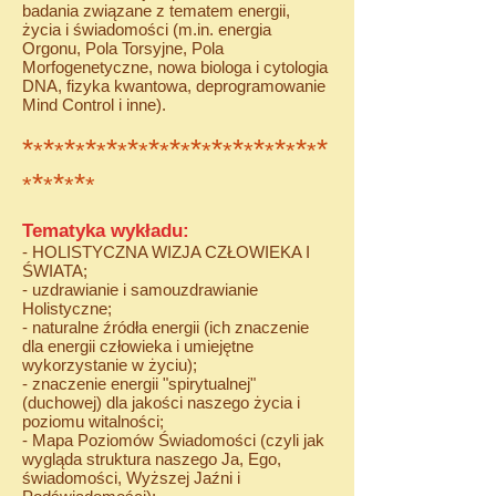
badania związane z tematem energii,
życia i świadomości (m.in. energia
Orgonu, Pola Torsyjne, Pola
Morfogenetyczne, nowa biologa i cytologia
DNA, fizyka kwantowa, deprogramowanie
Mind Control i inne).
*
*
*
*
*
*
*
*
*
*
*
*
*
*
*
*
*
*
*
*
*
*
*
*
*
*
*
*
*
*
*
*
*
*
*
*
Tematyka wykładu:
- HOLISTYCZNA WIZJA CZŁOWIEKA I
ŚWIATA;
- uzdrawianie i samouzdrawianie
Holistyczne;
- naturalne źródła energii (ich znaczenie
dla energii człowieka i umiejętne
wykorzystanie w życiu);
- znaczenie energii "spirytualnej"
(duchowej) dla jakości naszego życia i
poziomu witalności;
- Mapa Poziomów Świadomości (czyli jak
wygląda struktura naszego Ja, Ego,
świadomości, Wyższej Jaźni i