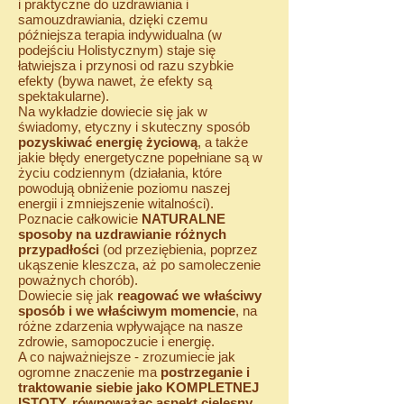
i praktyczne do uzdrawiania i
samouzdrawiania, dzięki czemu
późniejsza terapia indywidualna (w
podejściu Holistycznym) staje się
łatwiejsza i przynosi od razu szybkie
efekty (bywa nawet, że efekty są
spektakularne).
Na wykładzie dowiecie się jak w
świadomy, etyczny i skuteczny sposób
pozyskiwać energię życiową
, a także
jakie błędy energetyczne popełniane są w
życiu codziennym (działania, które
powodują obniżenie poziomu naszej
energii i zmniejszenie witalności).
Poznacie całkowicie
NATURALNE
sposoby na uzdrawianie różnych
przypadłości
(od przeziębienia, poprzez
ukąszenie kleszcza, aż po samoleczenie
poważnych chorób).
Dowiecie się jak
reagować we właściwy
sposób i we właściwym momencie
, na
różne zdarzenia wpływające na nasze
zdrowie, samopoczucie i energię.
A co najważniejsze - zrozumiecie jak
ogromne znaczenie ma
postrzeganie i
traktowanie siebie jako KOMPLETNEJ
ISTOTY, równoważąc aspekt cielesny,