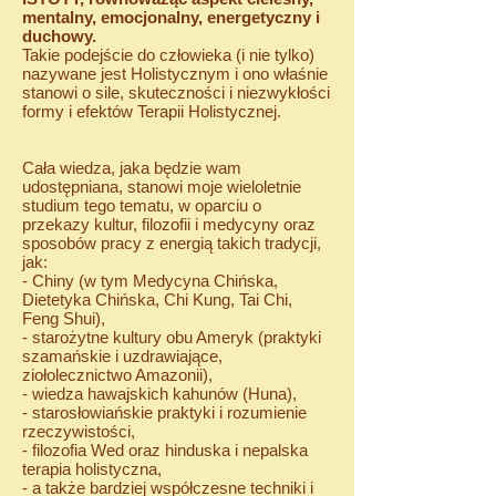
mentalny, emocjonalny, energetyczny i
duchowy.
Takie podejście do człowieka (i nie tylko)
nazywane jest Holistycznym i ono właśnie
stanowi o sile, skuteczności i niezwykłości
formy i efektów Terapii Holistycznej.
Cała wiedza, jaka będzie wam
udostępniana, stanowi moje wieloletnie
studium tego tematu, w oparciu o
przekazy kultur, filozofii i medycyny oraz
sposobów pracy z energią takich tradycji,
jak:
- Chiny (w tym Medycyna Chińska,
Dietetyka Chińska, Chi Kung, Tai Chi,
Feng Shui),
- starożytne kultury obu Ameryk (praktyki
szamańskie i uzdrawiające,
ziołolecznictwo Amazonii),
- wiedza hawajskich kahunów (Huna),
- starosłowiańskie praktyki i rozumienie
rzeczywistości,
- filozofia Wed oraz hinduska i nepalska
terapia holistyczna,
- a także bardziej współczesne techniki i