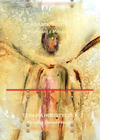
KRAMIK SAVITRI
Różności z Miłości :)
TERAPIA HOLISTYCZNA
Korekta Świadomości