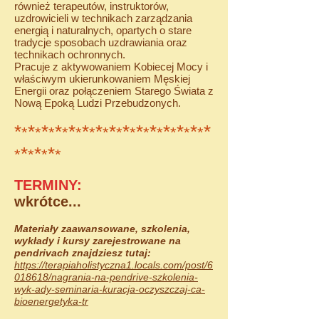
również terapeutów, instruktorów,
uzdrowicieli w technikach zarządzania
energią i naturalnych, opartych o stare
tradycje sposobach uzdrawiania oraz
technikach ochronnych.
Pracuje z aktywowaniem Kobiecej Mocy i
właściwym ukierunkowaniem Męskiej
Energii oraz połączeniem Starego Świata z
Nową Epoką Ludzi Przebudzonych.
*
*
*
*
*
*
*
*
*
*
*
*
*
*
*
*
*
*
*
*
*
*
*
*
*
*
*
*
*
*
*
*
*
*
*
*
TERMINY:
wkrótce...
Materiały zaawansowane, szkolenia,
wykłady i kursy zarejestrowane na
pendrivach znajdziesz tutaj:​​
https://terapiaholistyczna1.locals.com/post/6
018618/nagrania-na-pendrive-szkolenia-
wyk-ady-seminaria-kuracja-oczyszczaj-ca-
bioenergetyka-tr