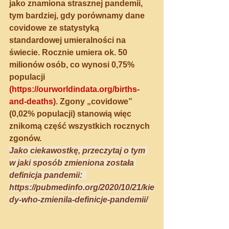
jako znamiona strasznej pandemii, 
tym bardziej, gdy porównamy dane 
covidowe ze statystyką 
standardowej umieralności na 
świecie. Rocznie umiera ok. 50 
milionów osób, co wynosi 0,75% 
populacji 
(
https://ourworldindata.org/births-
and-deaths
)
. Zgony „covidowe” 
(0,02% populacji) stanowią więc 
znikomą część wszystkich rocznych 
zgonów.
Jako ciekawostkę, przeczytaj o tym 
w jaki sposób zmieniona została 
definicja pandemii:  
https://pubmedinfo.org/2020/10/21/kie
dy-who-zmienila-definicje-pandemii/