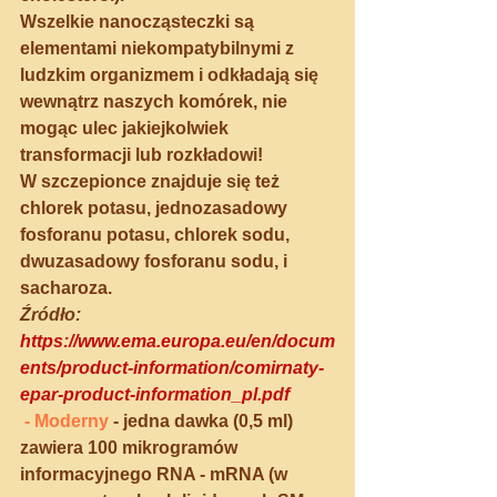
Wszelkie nanocząsteczki są 
elementami niekompatybilnymi z 
ludzkim organizmem i odkładają się 
wewnątrz naszych komórek, nie 
mogąc ulec jakiejkolwiek 
transformacji lub rozkładowi!
W szczepionce znajduje się też 
chlorek potasu, jednozasadowy 
fosforanu potasu, chlorek sodu, 
dwuzasadowy fosforanu sodu, i 
sacharoza. 
Źródło:
https://www.ema.europa.eu/en/docum
ents/product-information/comirnaty-
epar-product-information_pl.pdf
 -
 Moderny
 - jedna dawka (0,5 ml) 
zawiera 100 mikrogramów 
informacyjnego RNA - mRNA (w 