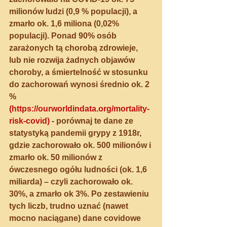
milionów ludzi (0,9 % populacji), a 
zmarło ok. 1,6 miliona (0,02% 
populacji). Ponad 90% osób 
zarażonych tą chorobą zdrowieje, 
lub nie rozwija żadnych objawów 
choroby, a śmiertelność w stosunku 
do zachorowań wynosi średnio ok. 2 
% 
(
https://ourworldindata.org/mortality-
risk-covid)
 - porównaj te dane ze 
statystyką pandemii grypy z 1918r, 
gdzie zachorowało ok. 500 milionów i 
zmarło ok. 50 milionów z 
ówczesnego ogółu ludności (ok. 1,6 
miliarda) – czyli zachorowało ok. 
30%, a zmarło ok 3%. Po zestawieniu 
tych liczb, trudno uznać (nawet 
mocno naciągane) dane covidowe 