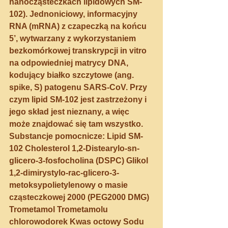
nanocząsteczkach lipidowych SM-
102). Jednoniciowy, informacyjny 
RNA (mRNA) z czapeczką na końcu 
5’, wytwarzany z wykorzystaniem 
bezkomórkowej transkrypcji in vitro 
na odpowiedniej matrycy DNA, 
kodujący białko szczytowe (ang. 
spike, S) patogenu SARS-CoV. Przy 
czym lipid SM-102 jest zastrzeżony i 
jego skład jest nieznany, a więc 
może znajdować się tam wszystko. 
Substancje pomocnicze: Lipid SM-
102 Cholesterol 1,2-Distearylo-sn-
glicero-3-fosfocholina (DSPC) Glikol 
1,2-dimirystylo-rac-glicero-3-
metoksypolietylenowy o masie 
cząsteczkowej 2000 (PEG2000 DMG) 
Trometamol Trometamolu 
chlorowodorek Kwas octowy Sodu 