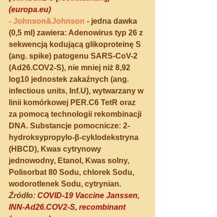
(europa.eu)
- 
Johnson&Johnson
- jedna dawka 
(0,5 ml) zawiera: Adenowirus typ 26 z 
sekwencją kodującą glikoproteinę S 
(ang. spike) patogenu SARS-CoV-2 
(Ad26.COV2-S), nie mniej niż 8,92 
log10 jednostek zakaźnych (ang. 
infectious units, Inf.U), wytwarzany w 
linii komórkowej PER.C6 TetR oraz 
za pomocą technologii rekombinacji 
DNA. Substancje pomocnicze: 2-
hydroksypropylo-β-cyklodekstryna 
(HBCD), Kwas cytrynowy 
jednowodny, Etanol, 
Kwas solny
, 
Polisorbat 80 Sodu, chlorek Sodu, 
wodorotlenek Sodu, cytrynian.
Źródło: 
COVID-19 Vaccine Janssen, 
INN-Ad26.COV2-S, recombinant 