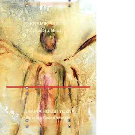
KRAMIK SAVITRI
Różności z Miłości :)
TERAPIA HOLISTYCZNA
Korekta Świadomości