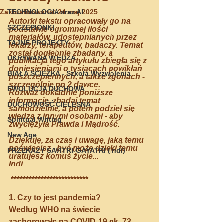
Zaktualizowano:
TECHNOLOGIA oraz AI
24 maj 2025
Autorki tekstu opracowały go na 
SZCZEPIONKI
podstawie ogromnej ilości 
materiałów, udostępnianych przez 
TAJNE PROJEKTY
lekarzy, terapeutów, badaczy. Temat 
został dogłębnie zbadany, a 
UKRYWANA WIEDZA
publikacja tego artykułu zbiegła się z 
doniesieniami o tysiącach powikłań 
BIAŁA ŚCIEŻKA - Szkoła Wyzwolenia
poszczepiennych, a także zgonach - 
szczególnie po 2 dawce.
EWOLUCJA DUCHOWA
Rozważ dokładnie poniższe 
informacje, zbadaj temat 
DUCHOWOŚĆ CIELESNA
samodzielnie, a potem podziel się 
wiedzą z innymi osobami - aby 
Spiritual Writing
zwyciężyła Prawda i Mądrość.
New Age
Dziękuję, za czas i uwagę, jaką temu 
poświęcisz - być może dzięki temu 
PRZEKAZY SAVITRI-GAYATRI (Indi)
uratujesz komuś życie...
Indi
 **************************
1. Czy to jest pandemia?
Według WHO na świecie 
zachorowało na COVID-19 ok. 73 