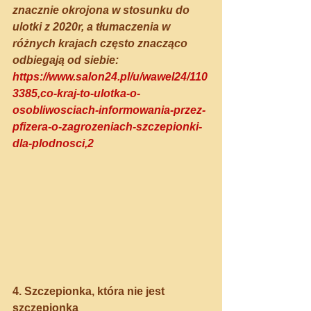
znacznie okrojona w stosunku do 
ulotki z 2020r, a tłumaczenia w 
różnych krajach często znacząco 
odbiegają od siebie: 
https://www.salon24.pl/u/wawel24/110
3385,co-kraj-to-ulotka-o-
osobliwosciach-informowania-przez-
pfizera-o-zagrozeniach-szczepionki-
dla-plodnosci,2
4. Szczepionka, która nie jest 
szczepionką