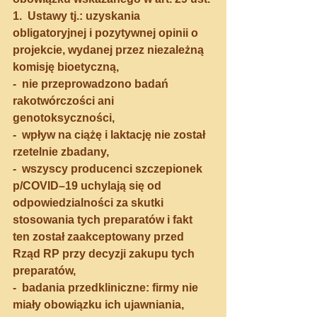
1.  Ustawy tj.: uzyskania  
obligatoryjnej i pozytywnej opinii o 
projekcie, wydanej przez niezależną 
komisję bioetyczną,
-  nie przeprowadzono badań 
rakotwórczości ani 
genotoksyczności, 
-  wpływ na ciążę i laktację nie został 
rzetelnie zbadany,
-  wszyscy producenci szczepionek 
p/COVID–19 uchylają się od 
odpowiedzialności za skutki 
stosowania tych preparatów i fakt 
ten został zaakceptowany przed 
Rząd RP przy decyzji zakupu tych 
preparatów,
-  badania przedkliniczne: firmy nie 
miały obowiązku ich ujawniania, 