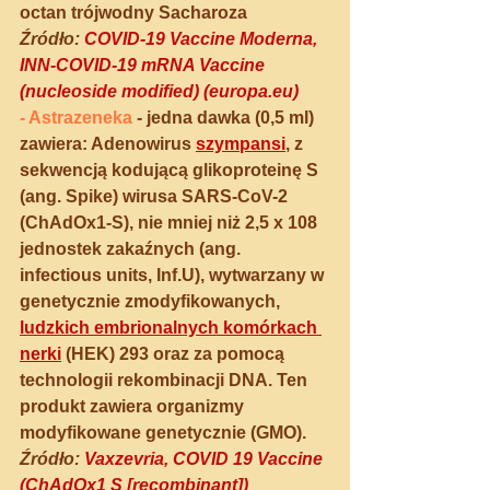
octan trójwodny Sacharoza 
Źródło:
COVID-19 Vaccine Moderna, 
INN-COVID-19 mRNA Vaccine 
(nucleoside modified) (europa.eu)
- 
Astrazeneka
- jedna dawka (0,5 ml) 
zawiera: Adenowirus
szympansi
,
z 
sekwencją kodującą glikoproteinę S 
(ang. Spike) wirusa SARS-CoV-2 
(ChAdOx1-S), nie mniej niż 2,5 x 108 
jednostek zakaźnych (ang. 
infectious units, Inf.U), wytwarzany w 
genetycznie zmodyfikowanych, 
ludzkich embrionalnych komórkach 
nerki
 (HEK) 293 oraz za pomocą 
technologii rekombinacji DNA. Ten 
produkt zawiera organizmy 
modyfikowane genetycznie (GMO).
Źródło: 
Vaxzevria, COVID 19 Vaccine 
(ChAdOx1 S [recombinant]) 