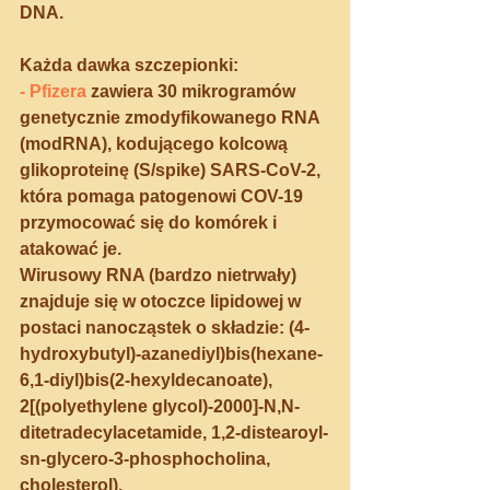
DNA.
Każda dawka szczepionki:
- 
Pfizera
 zawiera 30 mikrogramów 
genetycznie zmodyfikowanego RNA 
(modRNA), kodującego kolcową 
glikoproteinę (S/spike) SARS-CoV-2, 
która pomaga patogenowi COV-19 
przymocować się do komórek i 
atakować je. 
Wirusowy RNA (bardzo nietrwały) 
znajduje się w otoczce lipidowej w 
postaci nanocząstek o składzie: (4-
hydroxybutyl)-azanediyl)bis(hexane-
6,1-diyl)bis(2-hexyldecanoate), 
2[(polyethylene glycol)-2000]-N,N-
ditetradecylacetamide, 1,2-distearoyl-
sn-glycero-3-phosphocholina, 
cholesterol). 