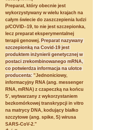
Preparat, który obecnie jest 
wykorzystywany w wielu krajach na 
całym świecie do zaszczepienia ludzi 
p/COVID–19, to nie jest szczepionka, 
lecz 
preparat eksperymentalnej 
terapii genowej.
Preparat nazywany 
szczepionką na Covid-19 jest 
produktem inżynierii genetycznej w 
postaci zrekombinowanego mRNA, 
co potwierdza informacja na ulotce 
producenta: 
"Jednoniciowy, 
informacyjny RNA (ang. messenger 
RNA, mRNA) z czapeczką na końcu 
5’, wytwarzany z wykorzystaniem 
bezkomórkowej transkrypcji in vitro 
na matrycy DNA, kodujący białko 
szczytowe (ang. spike, S) wirusa 
SARS-CoV-2."