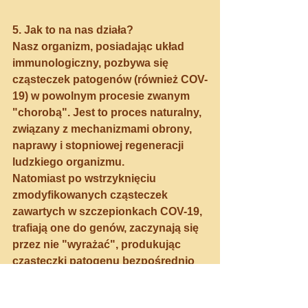
5. Jak to na nas działa?
Nasz organizm, posiadając układ 
immunologiczny, pozbywa się 
cząsteczek patogenów (również COV-
19) w powolnym procesie zwanym 
"chorobą". Jest to proces naturalny, 
związany z mechanizmami obrony, 
naprawy i stopniowej regeneracji 
ludzkiego organizmu.
Natomiast po wstrzyknięciu 
zmodyfikowanych cząsteczek 
zawartych w szczepionkach COV-19, 
trafiają one do genów, zaczynają się 
przez nie "wyrażać", produkując 
cząsteczki patogenu bezpośrednio 
w naszym organizmie i przez to 
zaczynają stymulować układ 