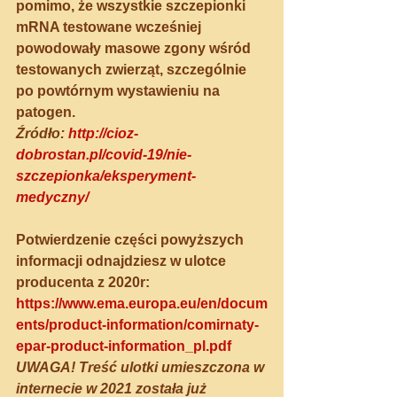
pomimo, że wszystkie szczepionki 
mRNA testowane wcześniej 
powodowały masowe zgony wśród 
testowanych zwierząt, szczególnie 
po powtórnym wystawieniu na 
patogen.
Źródło:
http://cioz-
dobrostan.pl/covid-19/nie-
szczepionka/eksperyment-
medyczny/
Potwierdzenie części powyższych 
informacji odnajdziesz w ulotce 
producenta z 2020r:
https://www.ema.europa.eu/en/docum
ents/product-information/comirnaty-
epar-product-information_pl.pdf
UWAGA! Treść ulotki umieszczona w 
internecie w 2021 została już 