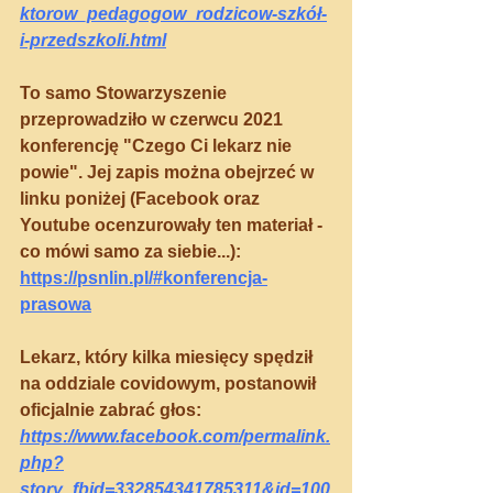
ktorow_pedagogow_rodzicow-szkół-
i-przedszkoli.html
To samo Stowarzyszenie 
przeprowadziło w czerwcu 2021 
konferencję "Czego Ci lekarz nie 
powie". Jej zapis można obejrzeć w 
linku poniżej (Facebook oraz 
Youtube ocenzurowały ten materiał - 
co mówi samo za siebie...):
https://psnlin.pl/#konferencja-
prasowa
Lekarz, który kilka miesięcy spędził 
na oddziale covidowym, postanowił 
oficjalnie zabrać głos:
https://www.facebook.com/permalink.
php?
story_fbid=332854341785311&id=100