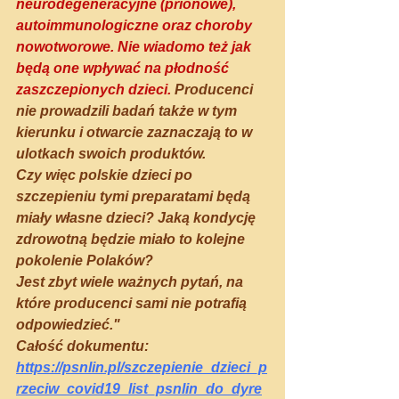
neurodegeneracyjne (prionowe), 
autoimmunologiczne oraz choroby 
nowotworowe. Nie wiadomo też jak 
będą one wpływać na płodność 
zaszczepionych dzieci.
 Producenci 
nie prowadzili badań także w tym 
kierunku i otwarcie zaznaczają to w 
ulotkach swoich produktów.
Czy więc polskie dzieci po 
szczepieniu tymi preparatami będą 
miały własne dzieci? Jaką kondycję 
zdrowotną będzie miało to kolejne 
pokolenie Polaków? 
Jest zbyt wiele ważnych pytań, na 
które producenci sami nie potrafią 
odpowiedzieć."
Całość dokumentu: 
https://psnlin.pl/szczepienie_dzieci_p
rzeciw_covid19_list_psnlin_do_dyre