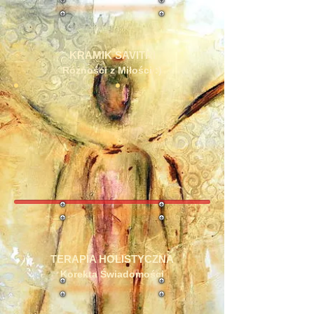
KRAMIK SAVITRI
Różności z Miłości :)
TERAPIA HOLISTYCZNA
Korekta Świadomości