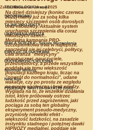
Zaktualizowano:
TECHNOLOGIA oraz AI
24 maj 2025
Na dzień dzisiejszy (koniec czerwca 
SZCZEPIONKI
2021) mamy już za sobą kilka 
miesięcy szczepień osób dorosłych 
TAJNE PROJEKTY
oraz młodzieży. Aktualnie system 
uruchamia szczepienia dla coraz 
UKRYWANA WIEDZA
młodszych dzieci...
Medialna kampania PRO-
BIAŁA ŚCIEŻKA - Szkoła Wyzwolenia
szczepionkowa trwa w najlepsze, 
zaprzedali się jej celebryci, politycy, 
EWOLUCJA DUCHOWA
cała branża "medycyny" 
alopatycznej, nauczyciele, 
DUCHOWOŚĆ CIELESNA
przedsiębiorcy, a przede wszystkim 
poddała się temu większość 
Spiritual Writing
populacji każdego kraju, licząc na 
"powrót do normalności", udane 
New Age
wakacje, czy po prostu ze względu 
na presję społeczną i brak wiedzy.
PRZEKAZY SAVITRI-GAYATRI (Indi)
Wygląda na to, że wszelkie działania 
istot, które próbowały ostrzec 
ludzkość przed zagrożeniem, jaki 
pociąga za sobą ten globalny 
eksperyment pseudo-medyczny, 
przyniosły niewielki efekt - 
większość ludzkości, na zasadzie 
instynktu stadnego i potężnej dawki 
HIPNOZY medialnej, poddaje się 