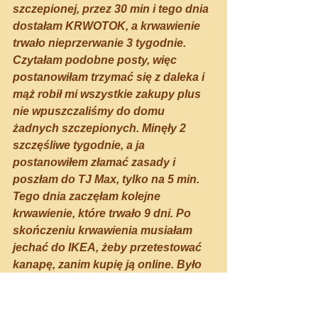
szczepionej, przez 30 min i tego dnia 
dostałam KRWOTOK, a krwawienie 
trwało nieprzerwanie 3 tygodnie.
Czytałam podobne posty, więc 
postanowiłam trzymać się z daleka i 
mąż robił mi wszystkie zakupy plus 
nie wpuszczaliśmy do domu 
żadnych szczepionych. Minęły 2 
szczęśliwe tygodnie, a ja 
postanowiłem złamać zasady i 
poszłam do TJ Max, tylko na 5 min. 
Tego dnia zaczęłam kolejne 
krwawienie, które trwało 9 dni. Po 
skończeniu krwawienia musiałam 
jechać do IKEA, żeby przetestować 
kanapę, zanim kupię ją online. Było 
mega pracowicie, pełno 
szczepionych (polityka sklepu-
szczepieni nie muszą nosić maski), 