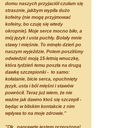
domu naszych przyjaciół czułam się 
strasznie, jakbym wypiła dużo 
kofeiny (nie mogę przyjmować 
kofeiny, bo czuję się wtedy 
okropnie). Moje serce mocno biło, a 
mój język i usta puchły. Bolały mnie 
stawy i mięśnie. To minęło dzień po 
naszym wyjeździe. Potem poszliśmy 
odwiedzić moją 15-letnią wnuczkę, 
która tydzień temu poszła na drugą 
dawkę szczepionki -  to samo: 
kołatanie, bicie serca, opuchnięty 
język, usta i ból mięśni i stawów 
powrócił. Teraz już wiem, że nie 
ważne jak dawno ktoś się szczepił - 
będąc w bliskim kontakcie z nim 
wpływa to na moje zdrowie."
"Ok.. naprawdę jestem przerażona! 