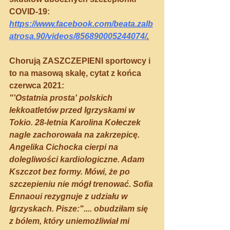
COVID-19:
https://www.facebook.com/beata.zalb
atrosa.90/videos/856890005244074/
.
Chorują ZASZCZEPIENI sportowcy i 
to na masową skalę, cytat z końca 
czerwca 2021:
"'Ostatnia prosta' polskich 
lekkoatletów przed Igrzyskami w 
Tokio. 28-letnia Karolina Kołeczek 
nagle zachorowała na zakrzepicę. 
Angelika Cichocka cierpi na 
dolegliwości kardiologiczne. Adam 
Kszczot bez formy. Mówi, że po 
szczepieniu nie mógł trenować. Sofia 
Ennaoui rezygnuje z udziału w 
Igrzyskach. Pisze:".... obudziłam się 
z bólem, który uniemożliwiał mi 