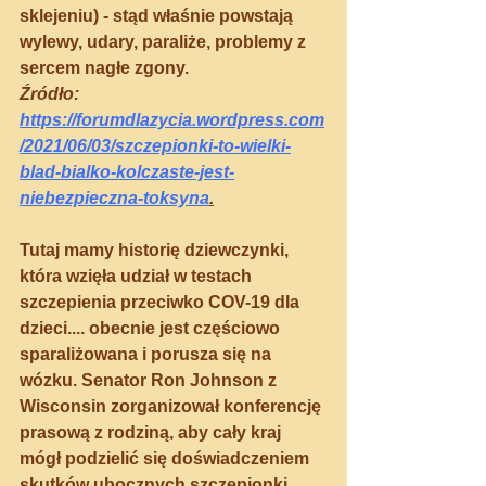
sklejeniu) - stąd właśnie powstają 
wylewy, udary, paraliże, problemy z 
sercem nagłe zgony.
Źródło: 
https://forumdlazycia.wordpress.com
/2021/06/03/szczepionki-to-wielki-
blad-bialko-kolczaste-jest-
niebezpieczna-toksyna
.
Tutaj mamy historię dziewczynki, 
która wzięła udział w testach 
szczepienia przeciwko COV-19 dla 
dzieci.... obecnie jest częściowo 
sparaliżowana i porusza się na 
wózku. 
Senator Ron Johnson z 
Wisconsin zorganizował konferencję 
prasową z rodziną, aby cały kraj 
mógł podzielić się doświadczeniem 
skutków ubocznych szczepionki 