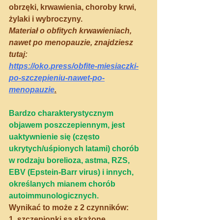
obrzęki, krwawienia, choroby krwi, 
żylaki i wybroczyny.
Materiał o obfitych krwawieniach, 
nawet po menopauzie, znajdziesz 
tutaj:
https://oko.press/obfite-miesiaczki-
po-szczepieniu-nawet-po-
menopauzie
.
Bardzo charakterystycznym 
objawem poszczepiennym, jest 
uaktywnienie się (często 
ukrytych/uśpionych latami) chorób 
w rodzaju borelioza, astma, RZS, 
EBV (Epstein-Barr virus)
 i innych, 
określanych mianem chorób 
autoimmunologicznych.
Wynikać to może z 2 czynników:
1. szczepionki są skażone 