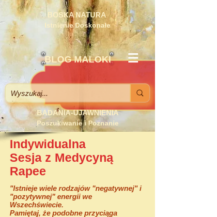
BOSKA NATURA
Istnienie Doskonałe
BLOG MALOKI
BADANIA-UJAWNIENIA
Poszukiwanie i Poznanie
Indywidualna
Sesja z Medycyną
Rapee
"Istnieje wiele rodzajów "negatywnej" i
"pozytywnej" energii we
Wszechświecie.
Pamiętaj, że podobne przyciąga