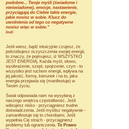
podobne... Twoje myśli (świadome i
nieświadome), emocje, nastawienie,
przyciągają do Ciebie takie energie,
jakie nosisz w sobie. Klucz do
uwolnienia od tego co negatywne
nosisz więc w sobie."
Indi
Jeśli wiesz, bądź intuicyjnie czujesz, że
potrzebujesz oczyszczenia swojej energii,
to znaczy, że pojmujesz, iż WSZYSTKO
JEST ENERGIĄ. Każda myśl, słowo,
wyobrażenie, szept, spojrzenie, czyn - to
wszystko jest ruchem energii, wpływa na
jej jakość, formę, kierunek i na to, jaka
energia przejawia się (manifestuje) w
Twoim życiu.
Świat odpowiada nam na wysyłaną z
naszego wnętrza częstotliwość. Jeśli
wibrujesz nisko - przyciągniesz trudne
doświadczenia. Jeśli myślisz negatywnie -
zamanifestuje się to chorobami. Jeśli
wypełnia Cię strach - przyciągniesz
problemy lub ograniczenia.
To Prawo