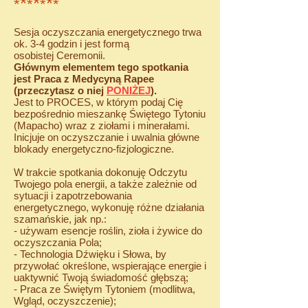
*
*
*
*
*
*
*
Sesja oczyszczania energetycznego trwa
ok. 3-4 godzin i jest formą
osobistej
Ceremonii.
Głównym elementem tego spotkania
jest Praca z Medycyną Rapee
(przeczytasz o niej
PONIŻEJ
).
Jest to PROCES, w którym podaj Cię
bezpośrednio mieszankę Świętego Tytoniu
(Mapacho) wraz z ziołami i minerałami.
Inicjuje on oczyszczanie i uwalnia główne
blokady energetyczno-fizjologiczne.
W trakcie spotkania dokonuję Odczytu
Twojego pola energii, a także zależnie od
sytuacji i zapotrzebowania
energetycznego, wykonuję różne działania
szamańskie, jak np.:
- używam esencje roślin, zioła i żywice do
oczyszczania Pola;
- Technologia Dźwięku i Słowa, by
przywołać określone, wspierające energie i
uaktywnić Twoją świadomość głębszą;
- Praca ze Świętym Tytoniem (modlitwa,
Wgląd, oczyszczenie);