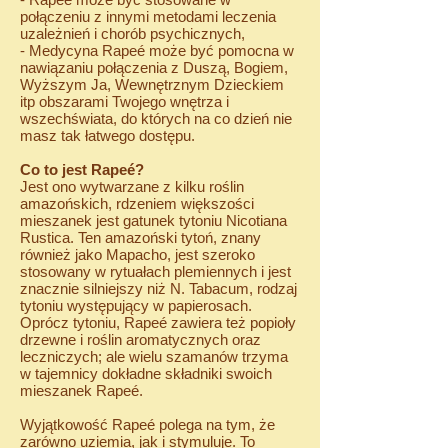
połączeniu z innymi metodami leczenia
uzależnień i chorób psychicznych,
- Medycyna Rapeé może być pomocna w
nawiązaniu połączenia z Duszą, Bogiem,
Wyższym Ja, Wewnętrznym Dzieckiem
itp obszarami Twojego wnętrza i
wszechświata, do których na co dzień nie
masz tak łatwego dostępu.
Co to jest Rapeé?
Jest ono wytwarzane z kilku roślin
amazońskich, rdzeniem większości
mieszanek jest gatunek tytoniu Nicotiana
Rustica. Ten amazoński tytoń, znany
również jako Mapacho, jest szeroko
stosowany w rytuałach plemiennych i jest
znacznie silniejszy niż N. Tabacum, rodzaj
tytoniu występujący w papierosach.
Oprócz tytoniu, Rapeé zawiera też popioły
drzewne i roślin aromatycznych oraz
leczniczych; ale wielu szamanów trzyma
w tajemnicy dokładne składniki swoich
mieszanek Rapeé.
Wyjątkowość Rapeé polega na tym, że
zarówno uziemia, jak i stymuluje. To