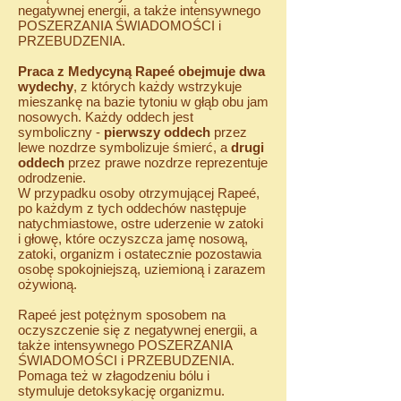
negatywnej energii, a także intensywnego
POSZERZANIA ŚWIADOMOŚCI i
PRZEBUDZENIA.​
Praca z Medycyną Rapeé obejmuje dwa
wydechy
, z których każdy wstrzykuje
mieszankę na bazie tytoniu w głąb obu jam
nosowych. Każdy oddech jest
symboliczny -
pierwszy oddech
przez
lewe nozdrze symbolizuje śmierć, a
drugi
oddech
przez prawe nozdrze reprezentuje
odrodzenie.
W przypadku osoby otrzymującej Rapeé,
po każdym z tych oddechów następuje
natychmiastowe, ostre uderzenie w zatoki
i głowę, które oczyszcza jamę nosową,
zatoki, organizm i ostatecznie pozostawia
osobę spokojniejszą, uziemioną i zarazem
ożywioną.
Rapeé jest potężnym sposobem na
oczyszczenie się z negatywnej energii, a
także intensywnego POSZERZANIA
ŚWIADOMOŚCI i PRZEBUDZENIA.​
Pomaga też w złagodzeniu bólu i
stymuluje detoksykację organizmu.