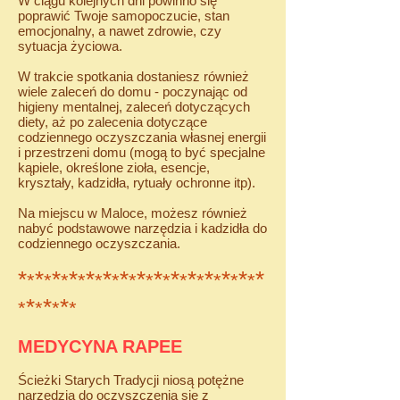
W ciągu kolejnych dni powinno się
poprawić Twoje samopoczucie, stan
emocjonalny, a nawet zdrowie, czy
sytuacja życiowa.
W trakcie spotkania dostaniesz również
wiele zaleceń do domu - poczynając od
higieny mentalnej, zaleceń dotyczących
diety, aż po zalecenia dotyczące
codziennego oczyszczania własnej energii
i przestrzeni domu (mogą to być specjalne
kąpiele, określone zioła, esencje,
kryształy, kadzidła, rytuały ochronne itp).
Na miejscu w Maloce, możesz również
nabyć podstawowe narzędzia i kadzidła do
codziennego oczyszczania.
*
*
*
*
*
*
*
*
*
*
*
*
*
*
*
*
*
*
*
*
*
*
*
*
*
*
*
*
*
*
*
*
*
*
*
*
MEDYCYNA RAPEE
Ścieżki Starych Tradycji niosą potężne
narzędzia do oczyszczenia się z