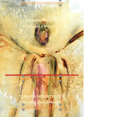
KRAMIK SAVITRI
Różności z Miłości :)
TERAPIA HOLISTYCZNA
Korekta Świadomości