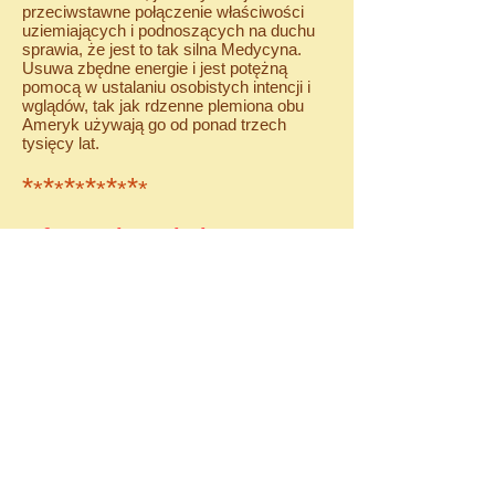
przeciwstawne połączenie właściwości
uziemiających i podnoszących na duchu
sprawia, że ​​jest to tak silna Medycyna.
Usuwa zbędne energie i jest potężną
pomocą w ustalaniu osobistych intencji i
wglądów, tak jak rdzenne plemiona obu
Ameryk używają go od ponad trzech
tysięcy lat.
*
*
*
*
*
*
*
*
*
*
*
*
Informacje techniczne
Przed spotkaniem nie spożywaj ciężkich i
smażonych pokarmów, a
tydzień
ecześniej zrezygnuj całkiem z: mięsa,
papierosów, alkoholu, używek, konopi,
lekarstw chemicznych, mocnych ziół,
kawy, napojów energetycznych, cukru i
zaśluzowujących pokarmów
(nabiału,
chleba, zimnych napojów).
W dniu sesji ostatni posiłek spożyj koło 15
(a na pewno nie jedz później niż 3 godziny
przed spotkaniem).
Warto zachować zdrowe żywienie również