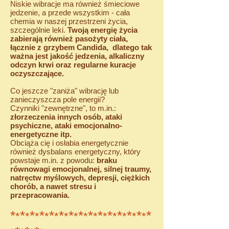
Niskie wibracje ma również śmieciowe
jedzenie, a przede wszystkim - cała
chemia w naszej przestrzeni życia,
szczególnie leki.
Twoją energię życia
zabierają również pasożyty ciała,
łącznie z grzybem Candida, dlatego tak
ważna jest jakość jedzenia, alkaliczny
odczyn krwi oraz regularne kuracje
oczyszczające.
Co jeszcze "zaniża" wibrację lub
zanieczyszcza pole energii?
Czynniki "zewnętrzne", to m.in.:
złorzeczenia innych osób, ataki
psychiczne, ataki emocjonalno-
energetyczne itp.
Obciąża cię i osłabia energetycznie
również dysbalans energetyczny, który
powstaje m.in. z powodu:
braku
równowagi emocjonalnej, silnej traumy,
natręctw myślowych, depresji, ciężkich
chorób, a nawet stresu i
przepracowania.
*
*
*
*
*
*
*
*
*
*
*
*
*
*
*
*
*
*
*
*
*
*
*
*
*
*
*
*
*