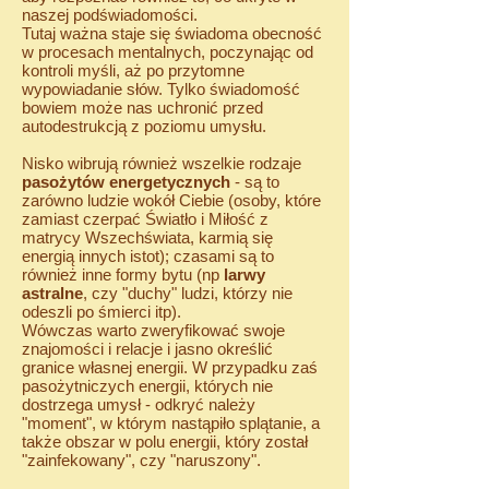
naszej podświadomości.
Tutaj ważna staje się świadoma obecność
w procesach mentalnych, poczynając od
kontroli myśli, aż po przytomne
wypowiadanie słów. Tylko świadomość
bowiem może nas uchronić przed
autodestrukcją z poziomu umysłu.
Nisko wibrują również wszelkie rodzaje
pasożytów energetycznych
- są to
zarówno ludzie wokół Ciebie (osoby, które
zamiast czerpać Światło i Miłość z
matrycy Wszechświata, karmią się
energią innych istot); czasami są to
również inne formy bytu (np
larwy
astralne
, czy "duchy" ludzi, którzy nie
odeszli po śmierci itp).
Wówczas warto zweryfikować swoje
znajomości i relacje i jasno określić
granice własnej energii. W przypadku zaś
pasożytniczych energii, których nie
dostrzega umysł - odkryć należy
"moment", w którym nastąpiło splątanie, a
także obszar w polu energii, który został
"zainfekowany", czy "naruszony".