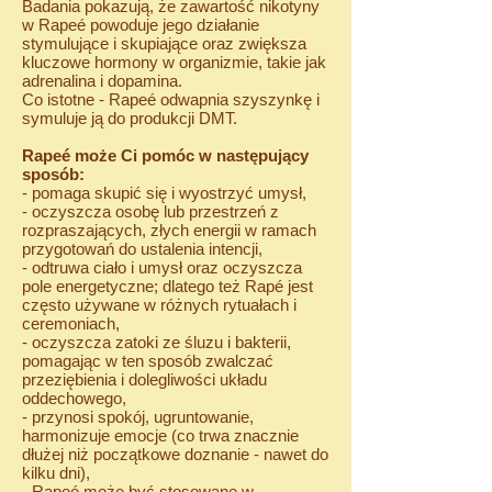
Badania pokazują, że zawartość nikotyny
w Rapeé powoduje jego działanie
stymulujące i skupiające oraz zwiększa
kluczowe hormony w organizmie, takie jak
adrenalina i dopamina.
Co istotne - Rapeé odwapnia szyszynkę i
symuluje ją do produkcji DMT.
Rapeé może Ci pomóc w następujący
sposób:
- pomaga skupić się i wyostrzyć umysł,
- oczyszcza osobę lub przestrzeń z
rozpraszających, złych energii w ramach
przygotowań do ustalenia intencji,
- odtruwa ciało i umysł oraz oczyszcza
pole energetyczne; dlatego też Rapé jest
często używane w różnych rytuałach i
ceremoniach,
- oczyszcza zatoki ze śluzu i bakterii,
pomagając w ten sposób zwalczać
przeziębienia i dolegliwości układu
oddechowego,
- przynosi spokój, ugruntowanie,
harmonizuje emocje (co trwa znacznie
dłużej niż początkowe doznanie - nawet do
kilku dni),
- Rapeé może być stosowane w