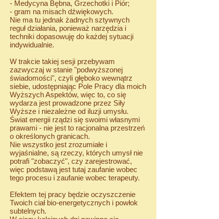
- Medycyna Bębna, Grzechotki i Piór
;
- gram na misach dźwiękowych.
Nie ma tu jednak żadnych sztywnych
reguł działania, ponieważ narzędzia i
techniki dopasowuję do każdej sytuacji
indywidualnie.
W trakcie takiej sesji przebywam
zazwyczaj w stanie "podwyższonej
świadomości", czyli głęboko wewnątrz
siebie, udostępniając Pole Pracy dla moich
Wyższych Aspektów, więc to, co się
wydarza jest prowadzone przez Siły
Wyższe i niezależne od iluzji umysłu.
Świat energii rządzi się swoimi własnymi
prawami - nie jest to racjonalna przestrzeń
o określonych granicach.
Nie wszystko jest zrozumiałe i
wyjaśnialne, są rzeczy, których umysł nie
potrafi "zobaczyć", czy zarejestrować,
więc podstawą jest tutaj zaufanie wobec
tego procesu i zaufanie wobec terapeuty.
Efektem tej pracy będzie oczyszczenie
Twoich ciał bio-energetycznych i powłok
subtelnych.