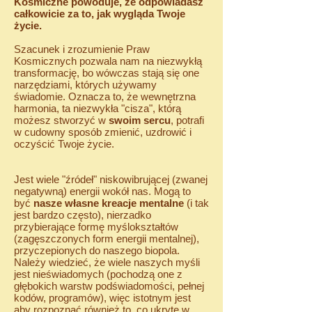
Kosmiczne powoduje, że odpowiadasz
całkowicie za to, jak wygląda Twoje
życie.
Szacunek i zrozumienie Praw
Kosmicznych pozwala nam na niezwykłą
transformację, bo wówczas stają się one
narzędziami, których używamy
świadomie. Oznacza to, że wewnętrzna
harmonia, ta niezwykła "cisza", którą
możesz stworzyć w
swoim sercu
, potrafi
w cudowny sposób zmienić, uzdrowić i
oczyścić Twoje życie.
Jest wiele "źródeł" niskowibrującej (zwanej
negatywną) energii wokół nas. Mogą to
być
nasze własne kreacje mentalne
(i tak
jest bardzo często), nierzadko
przybierające formę myślokształtów
(zagęszczonych form energii mentalnej),
przyczepionych do naszego biopola.
Należy wiedzieć, że wiele naszych myśli
jest nieświadomych (pochodzą one z
głębokich warstw podświadomości, pełnej
kodów, programów), więc istotnym jest
aby rozpoznać również to, co ukryte w