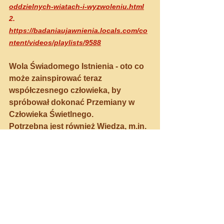
oddzielnych-wiatach-i-wyzwoleniu.html
2. 
https://badaniaujawnienia.locals.com/co
ntent/videos/playlists/9588
Wola Świadomego Istnienia - oto co 
może zainspirować teraz 
współczesnego człowieka, by 
spróbował dokonać Przemiany w 
Człowieka Świetlnego.
Potrzebna jest również Wiedza, m.in. 
o tym, co czeka zwykłego człowieka, 
który w swoim komforcie codziennej 
systemowej rutyny i zgodnie z 
podszeptami własnego Ego-Cienia, 
zaśpi i przegapi okazję do 
Przemiany. 
Czeka go droga człowieka Borga, 
ostatecznego odcięcia i 