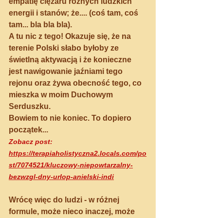
empatię ciężaru różnych ludzkich 
energii i stanów; że.... (coś tam, coś 
tam... bla bla bla).
A tu nic z tego! Okazuje się, że na 
terenie Polski słabo byłoby ze 
świetlną aktywacją i że konieczne 
jest nawigowanie jaźniami tego 
rejonu oraz żywa obecność tego, co 
mieszka w moim Duchowym 
Serduszku. 
Bowiem to nie koniec. To dopiero 
początek...
Zobacz post: 
https://terapiaholistyczna2.locals.com/po
st/7074521/kluczowy-niepowtarzalny-
bezwzgl-dny-urlop-anielski-indi
Wrócę więc do ludzi - w różnej 
formule, może nieco inaczej, może 