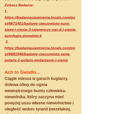
Zobacz Badania: 
1. 
https://badaniaujawnienia.locals.com/po
st/6671401/badamy-rzeczywisto-runo-
ziemi-i-cienie-3-tajemniczy-ogr-d-i-cienie-
autofagia-ziemskiej-k
 2.
https://badaniaujawnienia.locals.com/po
st/6681946/badamy-rzeczywisto-seria-
polaris-1-polaris-wydarzenie-i-cienie
Ach to Światło...
Ciągle miesza w garach kuglarzy, 
dolewa oliwy do ognia 
wewnętrznego buntu człowieka-
niewolnika, który zaczyna mieć 
powyżej uszu własne niewolnictwo i 
uległość wobec tyranii (wszelakiej, 