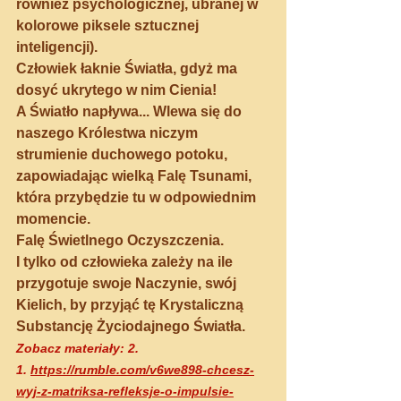
również psychologicznej, ubranej w 
kolorowe piksele sztucznej 
inteligencji). 
Człowiek łaknie Światła, gdyż ma 
dosyć ukrytego w nim Cienia!
A Światło napływa... Wlewa się do 
naszego Królestwa niczym 
strumienie duchowego potoku, 
zapowiadając wielką Falę Tsunami, 
która przybędzie tu w odpowiednim 
momencie.
Falę Świetlnego Oczyszczenia.
I tylko od człowieka zależy na ile 
przygotuje swoje Naczynie, swój 
Kielich, by przyjąć tę Krystaliczną 
Substancję Życiodajnego Światła.
Zobacz materiały: 2.
1.
https://rumble.com/v6we898-chcesz-
wyj-z-matriksa-refleksje-o-impulsie-