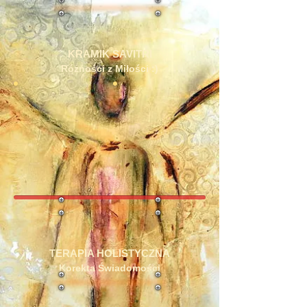
KRAMIK SAVITRI
Różności z Miłości :)
TERAPIA HOLISTYCZNA
Korekta Świadomości