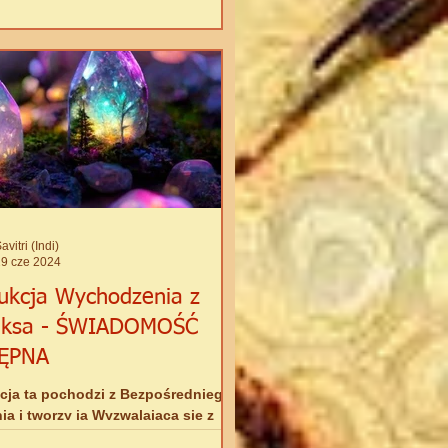
avitri (Indi)
29 cze 2024
rukcja Wychodzenia z
iksa - ŚWIADOMOŚĆ
ĘPNA
kcja ta pochodzi z Bezpośredniego
ia i tworzy ją Wyzwalająca się z
sa Istota Diamentowego Światła.