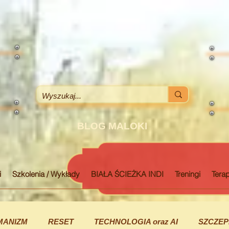
BLOG MALOKI
i
Szkolenia / Wykłady
BIAŁA ŚCIEŻKA INDI
Treningi
Terap
MANIZM
RESET
TECHNOLOGIA oraz AI
SZCZEP