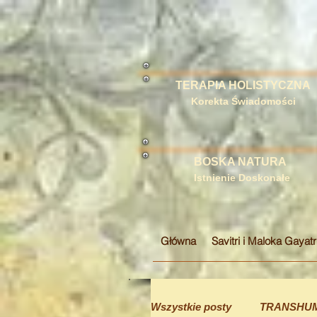
TERAPIA HOLISTYCZNA
Korekta Świadomości
BOSKA NATURA
Istnienie Doskonałe
Główna
Savitri i Maloka Gayatr
Wszystkie posty
TRANSHU