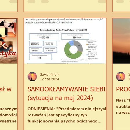
kulasami "plandemii"...
Czy Ci 
Savitri (Indi)
S
12 cze 2024
ał w
SAMOOKŁAMYWANIE SIEBIE
PRO
(sytuacja na maj 2024)
Nasz "b
struktu
kutecznym
ODNIESIENIA: "Przedmiotem niniejszych
na wsz
adomości,
rozważań jest specyficzny typ
na bar
wnętrznej
funkcjonowania psychologicznego
SAMOR
określany jako represywny (czyli...