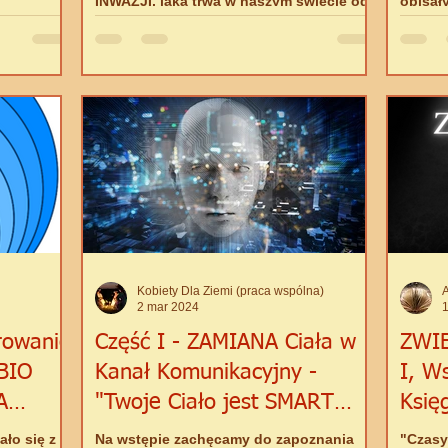
INWAZJI, jaka trwa w naszym świecie od
opisał
oruszaną
dłuższego czasu - tym razem z nieco
tworząc
mę...
innej, "filozoficznej"...
bezprz
Kobiety Dla Ziemi (praca wspólna)
A
2 mar 2024
1
erowanie
Część I - ZAMIANA Ciała w
ZWIE
BIO
Kanał Komunikacyjny -
I, W
A
"Twoje Ciało jest SMART
Księ
KACJI!
DOMEM"
ło się z
Na wstępie zachęcamy do zapoznania
"Czasy