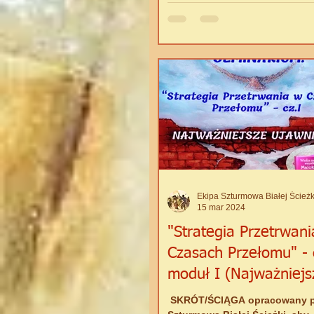
POKORNA DYSCYPLINA ŚCIE
WOJOWNIKA SERCA Na swoje
szamańsko-duchowej Białej...
15 mar 2024
"Strategia Przetrwan
Czasach Przełomu" - c
moduł I (Najważniejs
Ujawnienie)
​ SKRÓT/ŚCIĄGA opracowany p