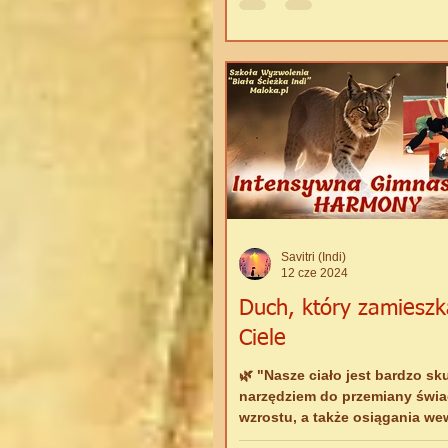
tak się stanie...
Savitri (Indi)
12 cze 2024
Duch, który zamieszk
Ciele
🌿 "Nasze ciało jest bardzo s
narzędziem do przemiany świ
wzrostu, a także osiągania we
mocy. Już samo...