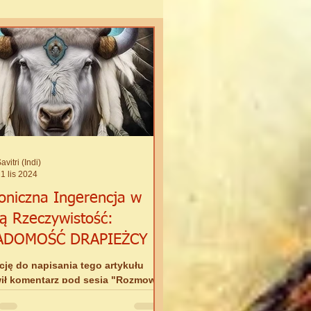
e
avitri (Indi)
1 lis 2024
niczna Ingerencja w
ą Rzeczywistość:
ADOMOŚĆ DRAPIEŻCY
ację do napisania tego artykułu
ił komentarz pod sesją "Rozmowa
ą Indi", na której poruszałam
 MIĘSOŻERSTWA....