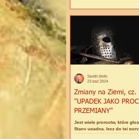
Savitri (Indi)
23 paź 2024
Zmiany na Ziemi, cz. I
"UPADEK JAKO PROC
PRZEMIANY"
Jest wiele proroctw, które głos
Stany upadną, lecz do tej pory
miałam klarownego obrazu 