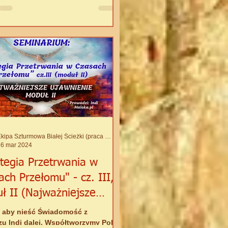
GULACJI. Ten "mechanizm" jest
 dziełem i wynika ze źródłowego
zenia wszystkiego we
świecie - z pierwotnej boskiej,
j esencji. Ciała materialne
ają pewnym cyklom, w trakcie
h ich funkcje podtrzymywane są
e poprzez samoregulację. Kiedy
się pewien cykl - naturalnie
Ekipa Szturmowa Białej Ścieżki (praca wspólna)
16 mar 2024
ategia Przetrwania w
ach Przełomu" - cz. III,
ł II (Najważniejsze
nienie)
 aby nieść Świadomość z
zu Indi dalej. Współtworzymy Pole