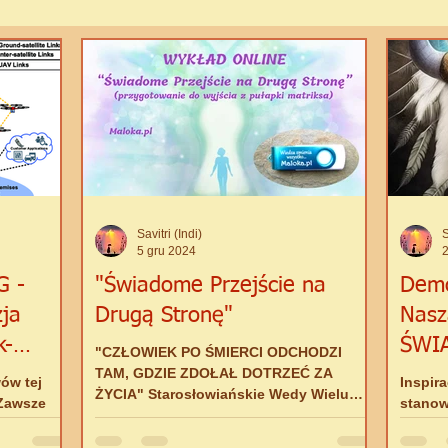
RYWANA WIEDZA
BIAŁA ŚCIEŻKA - Szkoła Wyzwolenia
DUCHOWOŚĆ CIELESNA
Spiritual Writing
New Ag
I (Indi)
Savitri (Indi)
S
5 gru 2024
2
G -
"Świadome Przejście na
Demo
zja
Drugą Stronę"
Nasz
k-
ŚWI
"CZŁOWIEK PO ŚMIERCI ODCHODZI
TAM, GDZIE ZDOŁAŁ DOTRZEĆ ZA
wów tej
Inspir
ŻYCIA" Starosłowiańskie Wedy Wielu
 Zawsze
stanow
sądzi, że po śmierci nastąpi katharsis,...
zrozumieć
z Dusz
sprawę