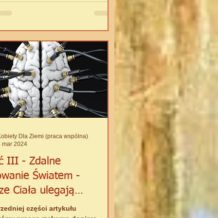
mości Istot ludzkich, wszyscy
my tak samo...
obiety Dla Ziemi (praca wspólna)
4 mar 2024
ć III - Zdalne
owanie Światem -
ze Ciała ulegają
HAKOWANIU"
zedniej części artykułu