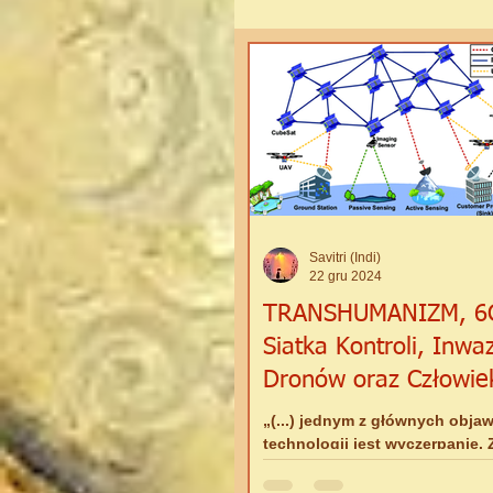
TAJNE PROJEKTY
UK
EWOLUCJA DUCHOWA
PRZEKAZY SAVITRI-GAYATR
Savitri (Indi)
22 gru 2024
TRANSHUMANIZM, 6
Siatka Kontroli, Inwa
Dronów oraz Człowie
Ładowarka
„(...) jednym z głównych obja
technologii jest wyczerpanie.
jesteś zmęczony. Nie możesz 
dlaczego. Śpisz, ale tak...