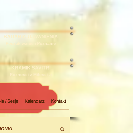
BADANIA-UJAWNIENIA
Poszukiwanie i Poznanie
KRAMIK SAVITRI
Różności z Miłości :)
ia / Sesje
Kalendarz
Kontakt
IONKI