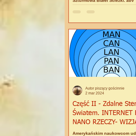
Szturmową Białej Ścieżki, aby
zaprezentować Ci tematykę p
na Seminarium oraz pewną for
Autor piszący gościnnie
2 mar 2024
Część II - Zdalne St
Światem. INTERNET 
NANO RZECZY- WIZJ
„PRZYSZŁEJ KOMUNI
Amerykańskim naukowcom uda