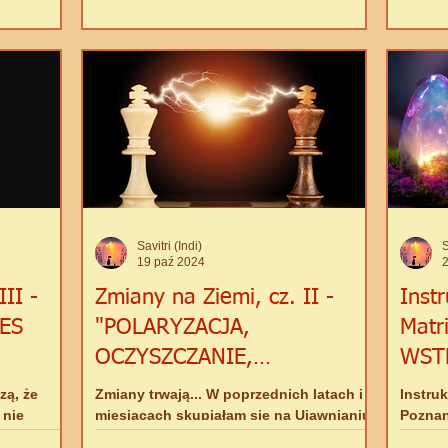
Savitri (Indi)
S
19 paź 2024
II -
Zmiany na Ziemi, cz. II -
Inst
ES
"POLARYZACJA,
Matr
OCZYSZCZANIE,
WST
ROZMRAŻANIE"
zą, że
Zmiany trwają... W poprzednich latach i
Instru
 nie
miesiącach skupiałam się na Ujawnianiu
Poznan
DLACZEGO
i sprawdzaniu tego, co wydarza się za
matrik