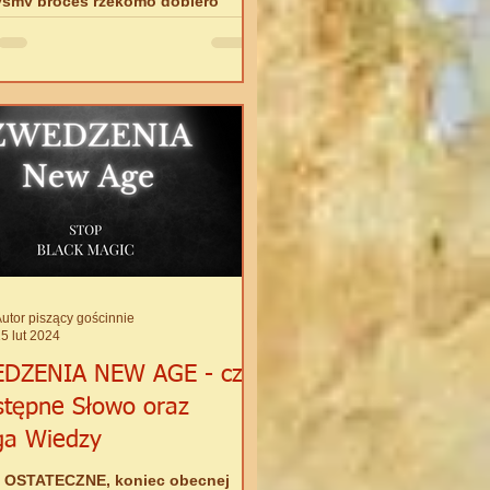
yśmy proces rzekomo dopiero
ej się dziedziny IoBNT - czyli
ewodowego połączenia ludzkich...
utor piszący gościnnie
5 lut 2024
DZENIA NEW AGE - cz.
stępne Słowo oraz
ga Wiedzy
 OSTATECZNE, koniec obecnej