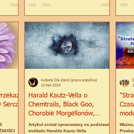
SAMORE
boskim
pochod
Wszech
wieczne
podleg
któryc
właśni
kończy 
Kobiety Dla Ziemi (praca wspólna)
15 kwi 2024
rzekaz
Harald Kautz-Vella o
"Str
 Serca
Chemtrails, Black Goo,
Czas
Chorobie Morgellonów,
modu
Mikrofalach i Smart Dust
Ujaw
E
Artykuł został opracowany na podstawie
Ważne,
ŻNOŚCI
wykładu Haralda Kautz-Vella
Przeka