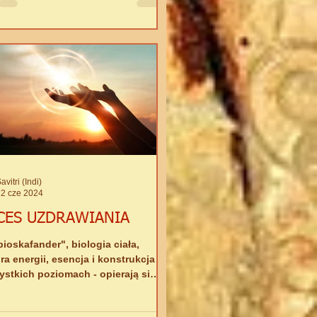
to pasuje,...
avitri (Indi)
12 cze 2024
CES UZDRAWIANIA
ioskafander", biologia ciała,
ra energii, esencja i konstrukcja
ystkich poziomach - opierają się
dzo ważnej zasadzie:
EGENERACJI -