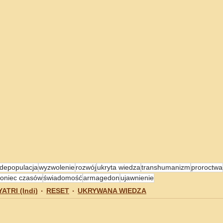
depopulacja
wyzwolenie
rozwój
ukryta wiedza
transhumanizm
proroctwa
koniec czasów
świadomość
armagedon
ujawnienie
TRI (Indi)
RESET
UKRYWANA WIEDZA