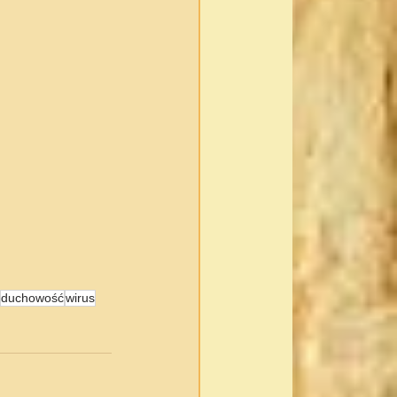
duchowość
wirus