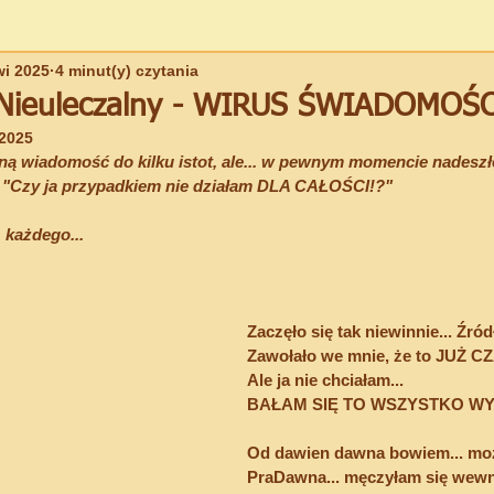
wi 2025
4 minut(y) czytania
ŚCIEŻKA - Szkoła Wyzwolenia
EWOLUCJA DUCHOWA
DU
i Nieuleczalny - WIRUS ŚWIADOMOŚ
 2025
ą wiadomość do kilku istot, ale... w pewnym momencie nadeszło
PRZEKAZY SAVITRI-GAYATRI (Indi)
 "Czy ja przypadkiem nie działam DLA CAŁOŚCI!?"
 każdego...
Zaczęło się tak niewinnie... Źró
Zawołało we mnie, że to JUŻ C
Ale ja nie chciałam...
BAŁAM SIĘ TO WSZYSTKO WY
Od dawien dawna bowiem... mo
PraDawna... męczyłam się wewnę