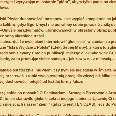
nergię i wyrywając mi ostatnie "pióra", abym tylko padła na ziemi
łowa.
lski "świat duchowości" postanowił się wypiąć kompletnie na ja
 kalibru, gdyż Ego-Umysł nie potrafiłby sobie poradzić z siłą de
-Umyśle paradygmatów, uformowanych w określony obraz publicz
 ze sobą określone treści.
 absurdu, że uwielbiani internetowi "głosiciele" w zamian za pr
ie "Iskra Wyjdzie z Polski" (Efekt Setnej Małpy), z którą to zgłas
 kradli sobie cytaty z moich publikacji, milcząc o jakimkolwiek G
będę, za to promując siebie samego... jak zawsze... z miłością....
łamało ostatecznie, nie wiem, czy bym się nie zgięła w śmiertelnej
ię przetrwać, zrobić swoją ostatnią pracę dla więcej niż kilku isto
ywej duchowości, odejść od każdej formy fałszu...
iszę sobie po nocach? O Seminarium "Strategia Przetrwania Ar
i to, co stanowiło głęboki sekret mojego istnienia. Ujawnię Ci t
ch miejscach naszej "Ziemi" (gdyż to jest TEN CZAS), lecz do Pol
raz, kiedy nie zalała Cię jeszcze fala fałszywych przekazów, gdzi