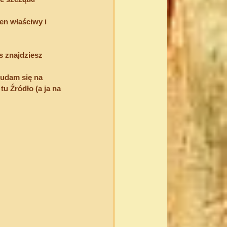
en właściwy i 
s znajdziesz 
 udam się na 
u Źródło (a ja na 