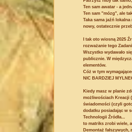
Patrzysz niby tak samo,
Ten sam awatar - a jedn
Ten sam "mózg", ale ta
Taka sama jaźń lokalna 
nowy, ostatecznie prz
I tak oto wiosną 2025 Ź
rozważanie tego Zadani
Wszystko wydawało się p
publicznie. W międzycz
elementów.
Cóż w tym wymagająceg
NIC BARDZIEJ MYLNE
Kiedy masz w planie zd
możliwościach Kreacji 
świadomości (czyli goto
dodatku posiadając w s
Technologii Źródła...
to matriks zrobi wiele,
Demontaż fałszywych, n