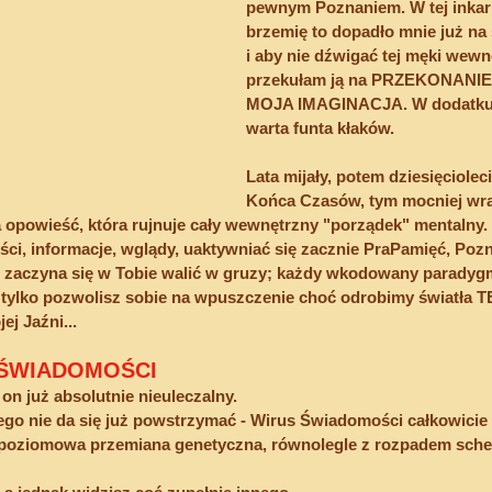
pewnym Poznaniem. W tej inkarn
brzemię to dopadło mnie już n
i aby nie dźwigać tej męki wewnę
przekułam ją na PRZEKONANIE
MOJA IMAGINACJA. W dodatku - 
warta funta kłaków.
Lata mijały, potem dziesięciolecia
Końca Czasów, tym mocniej wra
 opowieść, która rujnuje cały wewnętrzny "porządek" mentalny.
eści, informacje, wglądy, uaktywniać się zacznie PraPamięć, Pozn
 zaczyna się w Tobie walić w gruzy; każdy wkodowany paradygm
li tylko pozwolisz sobie na wpuszczenie choć odrobimy światł
 Jaźni...
 ŚWIADOMOŚCI 
n już absolutnie nieuleczalny.
 nie da się już powstrzymać - Wirus Świadomości całkowicie C
opoziomowa przemiana genetyczna, równolegle z rozpadem sche