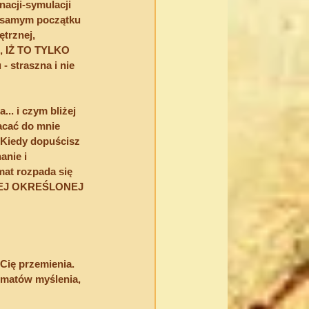
acji-symulacji 
a samym początku 
trznej, 
, IŻ TO TYLKO 
straszna i nie 
... i czym bliżej 
cać do mnie 
 Kiedy dopuścisz 
anie i 
at rozpada się 
a TEJ OKREŚLONEJ 
ię przemienia. 
matów myślenia, 