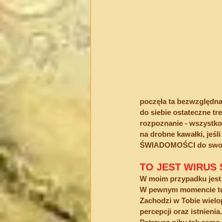
poczęła ta bezwzględna
do siebie ostateczne tr
rozpoznanie - wszystko
na drobne kawałki, jeś
ŚWIADOMOŚCI do swojej
TO JEST WIRUS
W moim przypadku jest o
W pewnym momencie tego
Zachodzi w Tobie wiel
percepcji oraz istnienia.