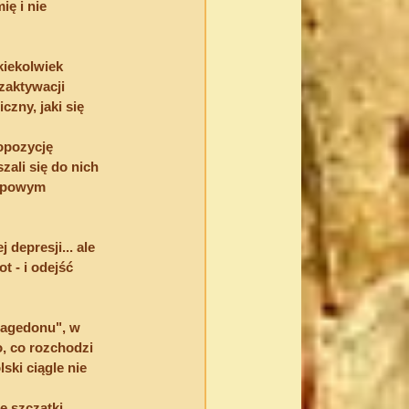
ę i nie 
kiekolwiek 
zaktywacji 
ny, jaki się 
opozycję 
zali się do nich 
rupowym 
 depresji... ale 
t - i odejść 
magedonu", w 
o, co rozchodzi 
ski ciągle nie 
e szczątki 