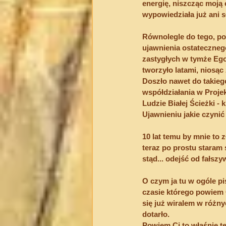
energię, niszcząc moją e
wypowiedziała już ani s
Równolegle do tego, po
ujawnienia ostatecznego
zastygłych w tymże Ego
tworzyło latami, niosąc
Doszło nawet do takiego
współdziałania w Projekc
Ludzie Białej Ścieżki -
Ujawnieniu jakie czynić 
10 lat temu by mnie to z
teraz po prostu staram s
stąd... odejść od fałsz
O czym ja tu w ogóle p
czasie którego powiem C
się już wiralem w różny
dotarło.
Powiem Ci to właśnie te