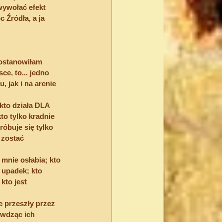
wywołać efekt 
Źródła, a ja 
ostanowiłam 
e, to... jedno 
 jak i na arenie 
 kto działa DLA 
o tylko kradnie 
róbuje się tylko 
 zostać 
 mnie osłabia; kto 
 upadek; kto 
kto jest 
 przeszły przez 
ywdząc ich 