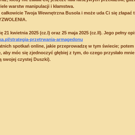
iele warstw manipulacji i kłamstwa.
 całkowicie Twoja Wewnętrzna Busola i może uda Ci się złapać t
YZWOLENIA.
21 kwietnia 2025 (cz.I) oraz 25 maja 2025 (cz.II). Jego pełny opi
ka.pl/strategia-przetrwania-armagedonu
tatnich spotkań online, jakie przeprowadzę w tym świecie; potem
 aby móc się zjednoczyć głębiej z tym, do czego przysłało mnie t
ą swojej czystej Duszki).