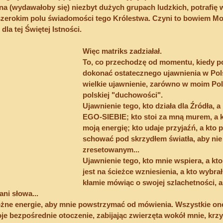
c na (wydawałoby się) niezbyt dużych grupach ludzkich, potrafię 
erokim polu świadomości tego Królestwa. Czyni to bowiem Moc 
dla tej Świętej Istności.
Więc matriks zadziałał.
To, co przechodzę od momentu, kiedy p
dokonać ostatecznego ujawnienia w Polsc
wielkie ujawnienie, zarówno w moim Polu,
polskiej "duchowości".
Ujawnienie tego, kto działa dla Źródła, a
EGO-SIEBIE; kto stoi za mną murem, a kt
moją energię; kto udaje przyjaźń, a kto p
schować pod skrzydłem światła, aby nie
zresetowanym... 
Ujawnienie tego, kto mnie wspiera, a kto
jest na ścieżce wzniesienia, a kto wybrał
kłamie mówiąc o swojej szlachetności, a 
ani słowa...
żne energie, aby mnie powstrzymać od mówienia. Wszystkie one
oje bezpośrednie otoczenie, zabijając zwierzęta wokół mnie, krz