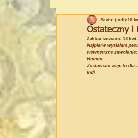
Savitri (Indi)
18 k
UKRYWANA WIEDZA
BIAŁA 
Ostateczny 
Zaktualizowano:
18 kwi
Spiritual Writing
Najpierw wysłałam pewn
New Age
wewnętrzne zawołanie:
Hmmm...
Zostawiam więc to dla...
Indi