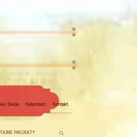
BADANIA-UJAWNIENIA
Poszukiwanie i Poznanie
KRAMIK SAVITRI
Różności z Miłości :)
ia / Sesje
Kalendarz
Kontakt
TAJNE PROJEKTY