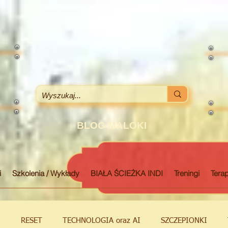
BLOG MALOKI
i
Szkolenia / Wykłady
BIAŁA ŚCIEŻKA INDI
Treningi
Terap
M
RESET
TECHNOLOGIA oraz AI
SZCZEPIONKI