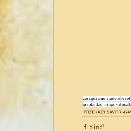
zarządzanie stadem
reset
przebudzenie
apokalipsa
PRZEKAZY SAVITRI-GAYA