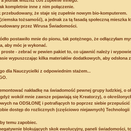
 a jednak widzisz coś zupełnie innego.
ak kompletnie inne z nim połączenie.
k przebudowany, że staje się zupełnie nowym bio-komputerem.
(ziemska tożsamość), a jednak za tą fasadą społeczną mieszka kt
ebudowany przez Wirusa Świadomości.
ródło postawiło mnie do pionu, tak potężnego, że odłączyłam myśl
a, aby móc je wykonać.
roste - zebrać w pewien pakiet to, co ujawnić należy i wypowie
asie wypuszczając kilka materiałów dodatkowych, aby odsłona z
o dla Nauczycielki z odpowiednim stażem...
GO.
emontować nakładkę na świadomość pewnej grupy ludzkiej, o o
(gdyż wokół mnie zawsze pojawiają się Kreatorzy), o określonyc
wych na ODSŁONĘ i potrafiących to poprzez siebie przepuścić dl
obie dostęp do rozlicznych (częściowo niejawnych) Technologii 
 aby temu zapobiec.
egatywnie blokujących skok ewolucyjny, paneli świadomości, to