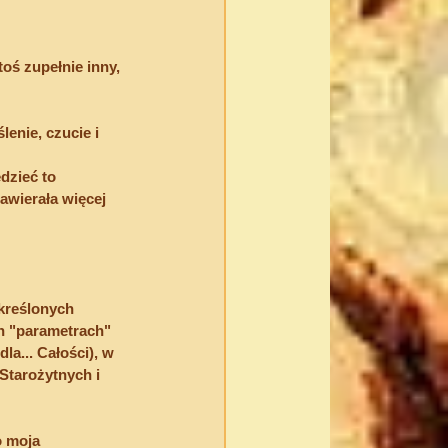
oś zupełnie inny, 
enie, czucie i 
dzieć to 
awierała więcej 
kreślonych 
h "parametrach" 
a... Całości), w 
Starożytnych i 
 moja 