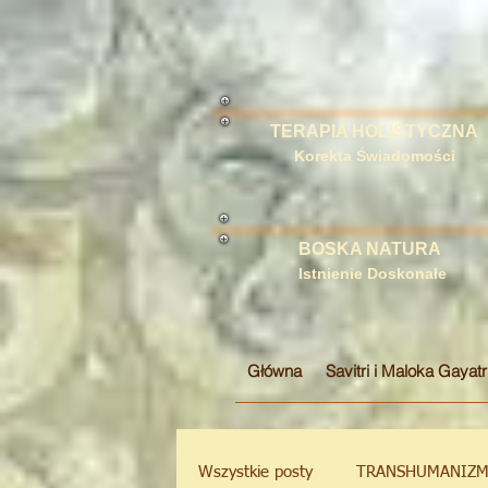
TERAPIA HOLISTYCZNA
Korekta Świadomości
BOSKA NATURA
Istnienie Doskonałe
Główna
Savitri i Maloka Gayatr
Wszystkie posty
TRANSHUMANIZ