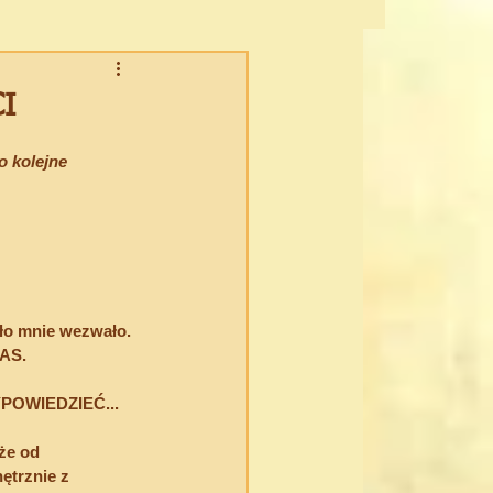
CHOWOŚĆ CIELESNA
CI
 kolejne 
dło mnie wezwało. 
ZAS.
POWIEDZIEĆ...
że od 
trznie z 