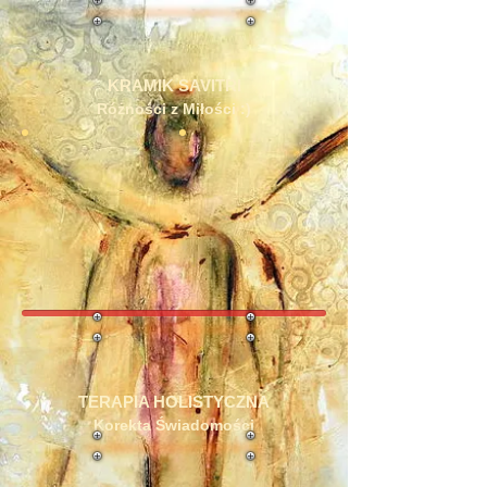
KRAMIK SAVITRI
Różności z Miłości :)
TERAPIA HOLISTYCZNA
Korekta Świadomości