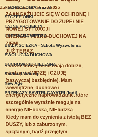
Zaktualizowano:
TECHNOLOGIA oraz AI
14 cze 2025
ZAANGAŻUJCIE SIĘ W OCHRONĘ I 
SZCZEPIONKI
PRZYGOTOWANIE DO ZUPEŁNIE 
TAJNE PROJEKTY
NOWEJ SYTUACJI 
UKRYWANA WIEDZA
ENERGETYCZNO-DUCHOWEJ NA 
ZIEMI.
BIAŁA ŚCIEŻKA - Szkoła Wyzwolenia
JUŻ TERAZ.
EWOLUCJA DUCHOWA
DUCHOWOŚĆ CIELESNA
Ludzie, którzy mnie znają dobrze, 
wiedzą, że WIDZĘ i CZUJĘ 
Spiritual Writing
(zazwyczaj bezbłędnie). Mam 
New Age
wewnętrzne, duchowe i 
PRZEKAZY SAVITRI-GAYATRI (Indi)
energetyczne naprowadzanie, które 
szczególnie wyraźnie reaguje na 
energię NIEboską, NIEludzką.
Kiedy mam do czynienia z istotą BEZ 
DUSZY, lub z zaburzonym, 
splątanym, bądź przejętym 