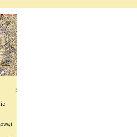
RYWANA WIEDZA
BIAŁA ŚCIEŻKA - Szkoła Wyzwolenia
DUCHOWOŚĆ CIELESNA
Spiritual Writing
New Ag
I (Indi)
ie
mową i