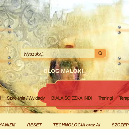
BLOG MALOKI
i
Szkolenia / Wykłady
BIAŁA ŚCIEŻKA INDI
Treningi
Terap
MANIZM
RESET
TECHNOLOGIA oraz AI
SZCZEP