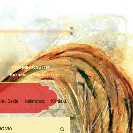
BADANIA-UJAWNIENIA
Poszukiwanie i Poznanie
KRAMIK SAVITRI
Różności z Miłości :)
ia / Sesje
Kalendarz
Kontakt
IONKI