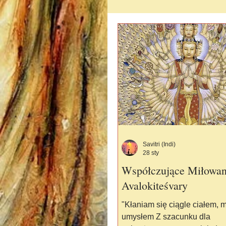
TAJNE PROJEKTY
UK
EWOLUCJA DUCHOWA
PRZEKAZY SAVITRI-GAYATR
Savitri (Indi)
28 sty
Współczujące Miłowan
Avalokiteśvary
"Kłaniam się ciągle ciałem, 
umysłem Z szacunku dla