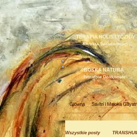
TERAPIA HOLISTYCZNA
Korekta Świadomości
BOSKA NATURA
Istnienie Doskonałe
Główna
Savitri i Maloka Gayatr
Wszystkie posty
TRANSHU