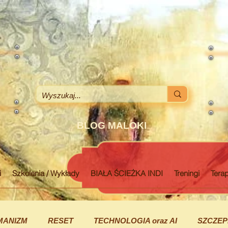
BLOG MALOKI
i
Szkolenia / Wykłady
BIAŁA ŚCIEŻKA INDI
Treningi
Terap
MANIZM
RESET
TECHNOLOGIA oraz AI
SZCZEP