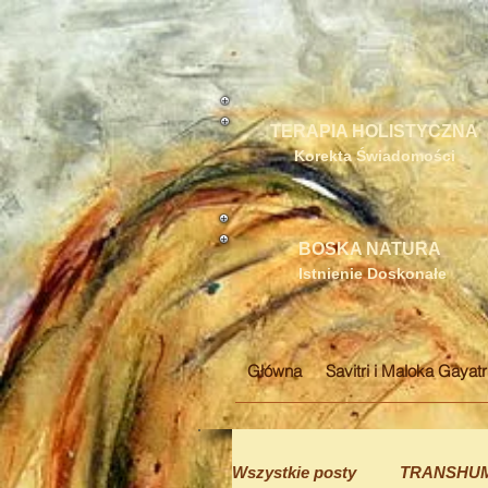
TERAPIA HOLISTYCZNA
Korekta Świadomości
BOSKA NATURA
Istnienie Doskonałe
Główna
Savitri i Maloka Gayatr
Wszystkie posty
TRANSHU