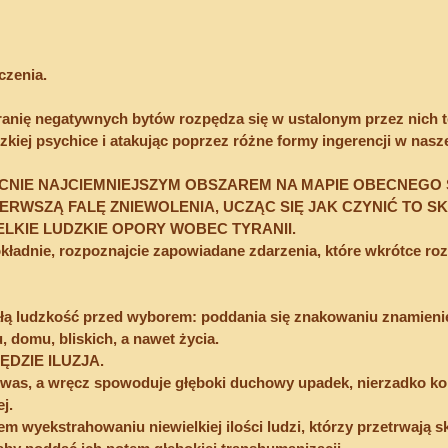
czenia.
ranię negatywnych bytów rozpędza się w ustalonym przez nich t
kiej psychice i atakując poprzez różne formy ingerencji w nasze
CNIE NAJCIEMNIEJSZYM OBSZAREM NA MAPIE OBECNEGO Ś
RWSZĄ FALĘ ZNIEWOLENIA, UCZĄC SIĘ JAK CZYNIĆ TO SKU
LKIE LUDZKIE OPORY WOBEC TYRANII.
okładnie, rozpoznajcie zapowiadane zdarzenia, które wkrótce rozl
łą ludzkość przed wyborem: poddania się znakowaniu znamieniem
, domu, bliskich, a nawet życia.
ĘDZIE ILUZJA.
 was, a wręcz spowoduje głęboki duchowy upadek, nierzadko ko
j.
m wyekstrahowaniu niewielkiej ilości ludzi, którzy przetrwają s