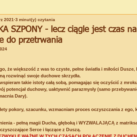
rz 2021
3 minut(y) czytania
ŚCIEŻKA - Szkoła Wyzwolenia
EWOLUCJA DUCHOWA
DU
 SZPONY - lecz ciągle jest czas na 
e do przetrwania
PRZEKAZY SAVITRI-GAYATRI (Indi)
2024
go, że większość z was to czyste, pełne światła i miłości Dusze, 
gną rozwinąć swoje duchowe skrzydła.
wspieram takie istoty całą sobą, pomagając się oczyścić z mroku
ój potencjał duchowy, uaktywnić parazmysły (samo przebywani
acnia Dary).
alety pokory, szacunku, wzmacniam proces oczyszczania z ego, k
tnienia - pełną magii Ducha, głęboką i WYZWALAJĄCĄ z matriksa
czyszczające Serce i łączące z Duszą.
IEZWYKLE WAŻNE W TYCH CZASACH POŁĄCZENIE Z DUCHEM