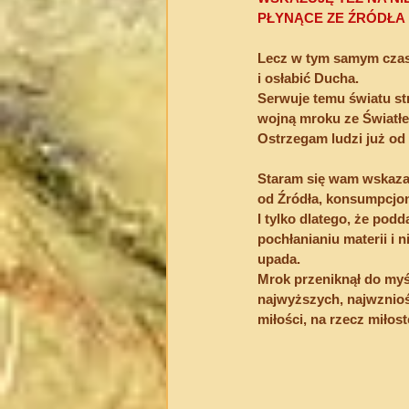
PŁYNĄCE ZE ŹRÓDŁA 
Lecz w tym samym czasi
i osłabić Ducha.
Serwuje temu światu 
wojną mroku ze Światł
Ostrzegam ludzi już od 
Staram się wam wskazać
od Źródła, konsumpcjoni
I tylko dlatego, że podd
pochłanianiu materii i 
upada.
Mrok przeniknął do myśl
najwyższych, najwznio
miłości, na rzecz miłost