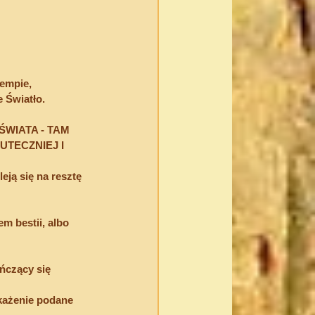
empie, 
 Światło.
WIATA - TAM 
TECZNIEJ I 
eją się na resztę 
 bestii, albo 
ńczący się 
każenie podane 