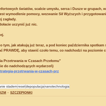
fortowych światów, scalcie umysłu, serca i Dusze w grupach, w
 jest wymodlenie pomocy, wezwanie Sił Wyższych i przygotowani
j zagłady.
łacie uczynić już nic.
ej.
ym, jak atakują już teraz, a pod koniec października spotkam si
 PRAWDĘ, aby stawić czoło temu, co nadchodzi na poziomie ci
a Przetrwania w Czasach Przełomu"
nie do nadchodzących wydarzeń)
strategia-przetrwania-w-czasach-prz
anie stadem
reset
depopulacja
nanotechnologia
IZM
SZCZEPIONKI