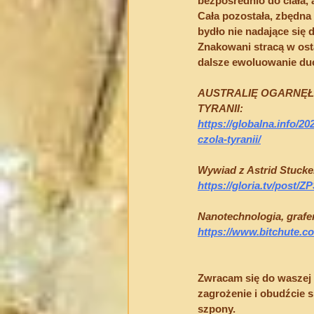
bezpośrednio do ciała, 
Cała pozostała, zbędna
bydło nie nadające się 
Znakowani stracą w ost
dalsze ewoluowanie duc
AUSTRALIĘ OGARNĘŁO
TYRANII: 
https://globalna.info/2
czola-tyranii/
Wywiad z Astrid Stucke
https://gloria.tv/po
Nanotechnologia, grafen 
https://www.bitchute.
Zwracam się do waszej 
zagrożenie i obudźcie s
szpony.