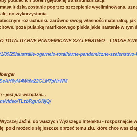
aby poddać ich potem głębokiej transhumanizacji.
 masa ludzka zostanie poprzez szczepienie wyeliminowana, uzna
dalej do wykorzystania.
atecznym rozrachunku zarówno swoją własność materialną, jak 
howe, poza pułapką matriksowego piekła jakie nastanie w tym ś
 TOTALITARNE PANDEMICZNE SZALEŃSTWO – LUDZIE STA
021/09/25/australie-ogarnelo-totalitarne-pandemiczne-szalenstwo-
lberger
st/ZPSeAH6yM4Wt6a22GLM7pNrWM
- jest już wszędzie...
com/video/TLzbRguGI9jQ/
Wyższej Jaźni, do waszych Wyższego Intelektu - rozpoznajcie 
ię, póki możecie się jeszcze oprzeć temu złu, które chce was zł