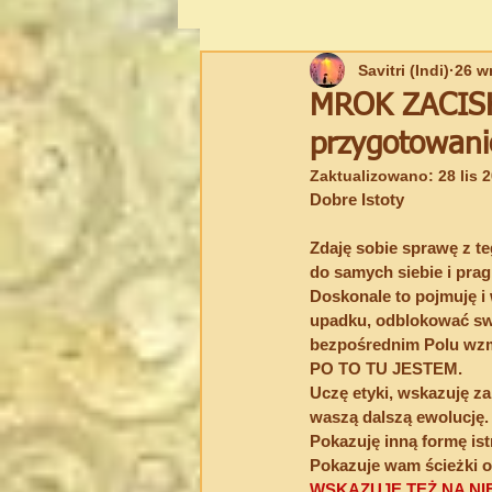
Savitri (Indi)
26 w
UKRYWANA WIEDZA
BIAŁA 
MROK ZACISKA
przygotowani
Spiritual Writing
New Age
Zaktualizowano:
28 lis 
Dobre Istoty
Zdaję sobie sprawę z te
do samych siebie i pra
Doskonale to pojmuję i 
upadku, odblokować sw
bezpośrednim Polu wzm
PO TO TU JESTEM.
Uczę etyki, wskazuję z
waszą dalszą ewolucję.
Pokazuję inną formę is
Pokazuje wam ścieżki o
WSKAZUJĘ TEŻ NA N