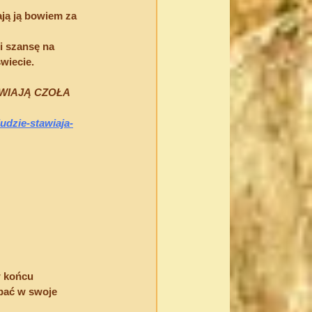
ją ją bowiem za 
i szansę na 
wiecie.
WIAJĄ CZOŁA 
ludzie-stawiaja-
w końcu 
apać w swoje 