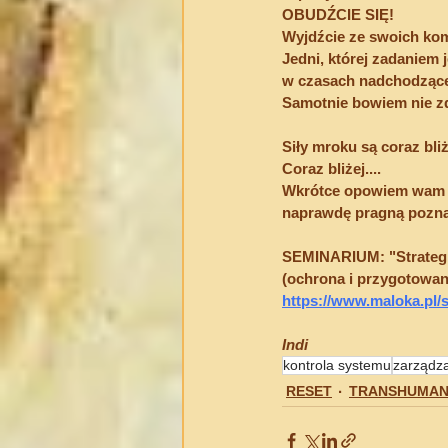
OBUDŹCIE SIĘ!
Wyjdźcie ze swoich kom
Jedni, której zadaniem
w czasach nadchodzące
Samotnie bowiem nie zdo
Siły mroku są coraz bliż
Coraz bliżej....
Wkrótce opowiem wam o t
naprawdę pragną poznać
SEMINARIUM: "Strategi
(ochrona i przygotowa
https://www.maloka.pl/
Indi
kontrola systemu
zarządz
RESET
TRANSHUMAN