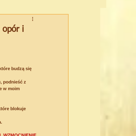
CHOWOŚĆ CIELESNA
opór i
które budzą się 
, podnieść z 
e w moim 
tóre blokuje 
.
, WZMOCNIENIE 