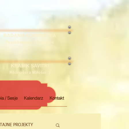
BADANIA-UJAWNIENIA
Poszukiwanie i Poznanie
KRAMIK SAVITRI
Różności z Miłości :)
ia / Sesje
Kalendarz
Kontakt
TAJNE PROJEKTY