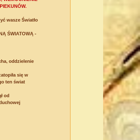
OPIEKUNÓW.
yć wasze Światło 
JNĄ ŚWIATOWĄ - 
ha, oddzielenie 
atopiła się w 
go ten świat 
ł od 
 duchowej 