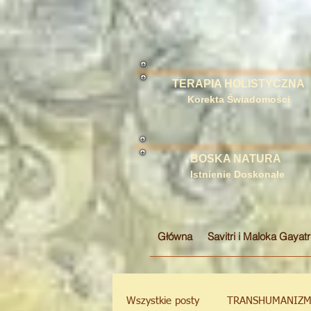
TERAPIA HOLISTYCZNA
Korekta Świadomości
BOSKA NATURA
Istnienie Doskonałe
Główna
Savitri i Maloka Gayatr
Wszystkie posty
TRANSHUMANIZ