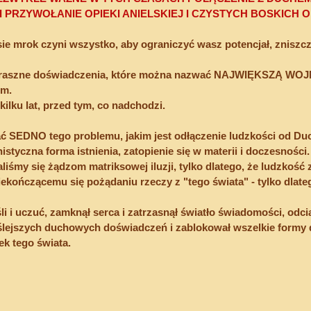
I PRZYWOŁANIE OPIEKI ANIELSKIEJ I CZYSTYCH BOSKICH 
e mrok czyni wszystko, aby ograniczyć wasz potencjał, zniszcz
straszne doświadczenia, które można nazwać NAJWIĘKSZĄ WO
em.
kilku lat, przed tym, co nadchodzi.
 SEDNO tego problemu, jakim jest odłączenie ludzkości od Duc
styczna forma istnienia, zatopienie się w materii i doczesności.
aliśmy się żądzom matriksowej iluzji, tylko dlatego, że ludzkość z
niekończącemu się pożądaniu rzeczy z "tego świata" - tylko dlate
i i uczuć, zamknął serca i zatrzasnął światło świadomości, odcią
ślejszych duchowych doświadczeń i zablokował wszelkie formy
ek tego świata.