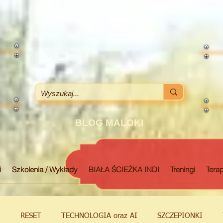
BLOG MALOKI
i
Szkolenia / Wykłady
BIAŁA ŚCIEŻKA INDI
Treningi
Terap
M
RESET
TECHNOLOGIA oraz AI
SZCZEPIONKI