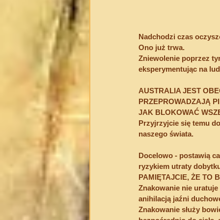
Nadchodzi czas oczysz
Ono już trwa.
Zniewolenie poprzez ty
eksperymentując na ludz
AUSTRALIA JEST OBE
PRZEPROWADZAJĄ PIE
JAK BLOKOWAĆ WSZE
Przyjrzyjcie się temu d
naszego świata.
Docelowo - postawią ca
ryzykiem utraty dobytku
PAMIĘTAJCIE, ŻE TO B
Znakowanie nie uratuje
anihilacją jaźni duchowe
Znakowanie służy bowie