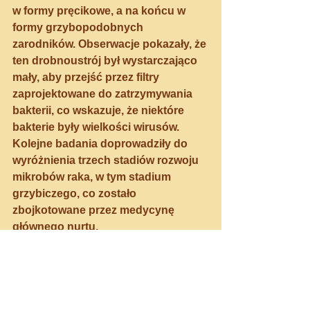
w formy pręcikowe, a na końcu w 
formy grzybopodobnych 
zarodników. Obserwacje pokazały, że 
ten drobnoustrój był wystarczająco 
mały, aby przejść przez filtry 
zaprojektowane do zatrzymywania 
bakterii, co wskazuje, że niektóre 
bakterie były wielkości wirusów. 
Kolejne badania doprowadziły do 
wyróżnienia trzech stadiów rozwoju 
mikrobów raka, w tym stadium 
grzybiczego, co zostało 
zbojkotowane przez medycynę 
głównego nurtu.
Opublikowanych zostało wiele prac 
na temat pleomorficznej natury 
drobnoustrojów ich związku z 
rakiem. James Young z pomocą 