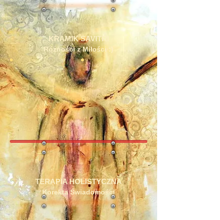
KRAMIK SAVITRI
Różności z Miłości :)
TERAPIA HOLISTYCZNA
Korekta Świadomości