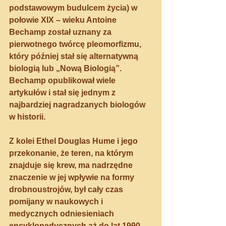
podstawowym budulcem życia)
 w 
połowie XIX – wieku 
Antoine 
Bechamp
 został uznany za 
pierwotnego twórcę pleomorfizmu
, 
który później stał się alternatywną 
biologią lub „Nową Biologią”. 
Bechamp opublikował wiele 
artykułów i stał się jednym z 
najbardziej nagradzanych biologów 
w historii.
Z kolei Ethel Douglas Hume i jego 
przekonanie, że 
teren, na którym 
znajduje się krew, ma nadrzędne 
znaczenie w jej wpływie na formy 
drobnoustrojów
, był cały czas 
pomijany w naukowych i 
medycznych odniesieniach 
encyklopedycznych aż do lat 1990. 