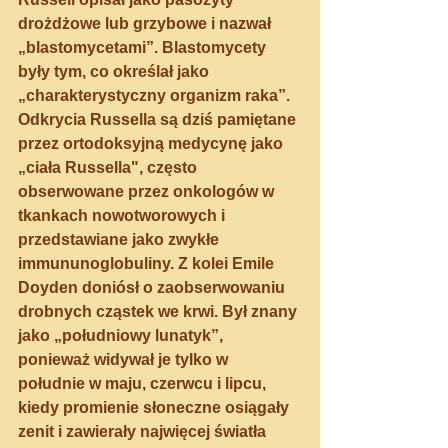
drożdżowe lub grzybowe i nazwał 
„blastomycetami”. Blastomycety 
były tym, co określał jako 
„charakterystyczny organizm raka”. 
Odkrycia Russella są dziś pamiętane 
przez ortodoksyjną medycynę jako 
„ciała Russella", często 
obserwowane przez onkologów w 
tkankach nowotworowych i 
przedstawiane jako zwykłe 
immununoglobuliny. Z kolei Emile 
Doyden doniósł o zaobserwowaniu 
drobnych cząstek we krwi. Był znany 
jako „południowy lunatyk”, 
ponieważ widywał je tylko w 
południe w maju, czerwcu i lipcu, 
kiedy promienie słoneczne osiągały 
zenit i zawierały najwięcej światła 