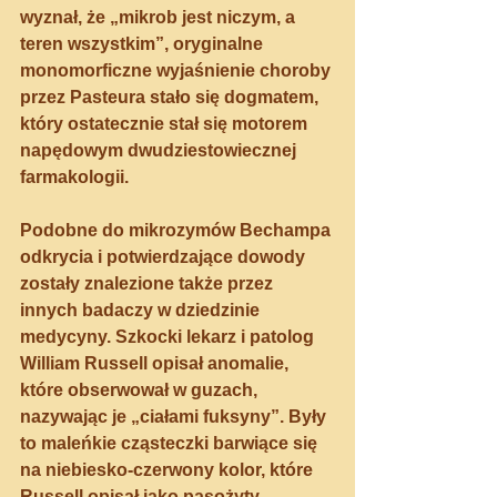
wyznał, że „mikrob jest niczym, a 
teren wszystkim”, oryginalne 
monomorficzne wyjaśnienie choroby 
przez Pasteura stało się dogmatem, 
który ostatecznie stał się motorem 
napędowym dwudziestowiecznej 
farmakologii.
Podobne do mikrozymów Bechampa 
odkrycia i potwierdzające dowody 
zostały znalezione także przez 
innych badaczy w dziedzinie 
medycyny. Szkocki lekarz i patolog 
William Russell opisał anomalie, 
które obserwował w guzach, 
nazywając je „ciałami fuksyny”. Były 
to maleńkie cząsteczki barwiące się 
na niebiesko-czerwony kolor, które 
Russell opisał jako pasożyty 