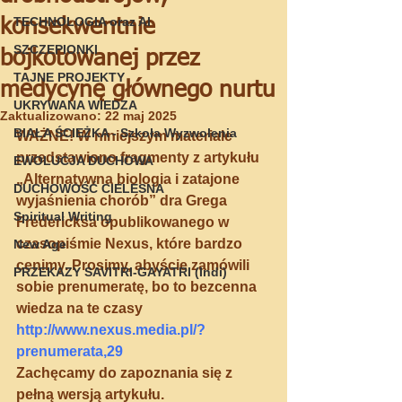
TECHNOLOGIA oraz AI
konsekwentnie
SZCZEPIONKI
bojkotowanej przez
TAJNE PROJEKTY
medycynę głównego nurtu
UKRYWANA WIEDZA
Zaktualizowano:
22 maj 2025
BIAŁA ŚCIEŻKA - Szkoła Wyzwolenia
WAŻNE! W niniejszym materiale 
przedstawiono fragmenty z artykułu 
EWOLUCJA DUCHOWA
„Alternatywna biologia i zatajone 
DUCHOWOŚĆ CIELESNA
wyjaśnienia chorób” dra Grega 
Spiritual Writing
Fredericksa
 opublikowanego w 
czasopiśmie 
Nexus
, które bardzo 
New Age
cenimy. Prosimy, abyście zamówili 
PRZEKAZY SAVITRI-GAYATRI (Indi)
sobie prenumeratę, bo to bezcenna 
wiedza na te czasy 
http://www.nexus.media.pl/?
prenumerata,29
Zachęcamy do zapoznania się z 
pełną wersją artykułu.