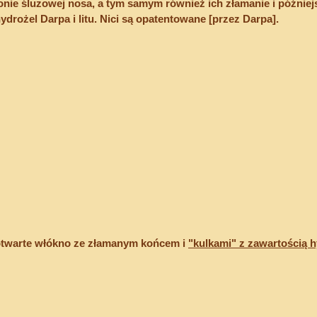
onie śluzowej nosa, a tym samym również ich złamanie i później
ydrożel Darpa i litu. Nici są opatentowane [przez Darpa].
otwarte włókno ze złamanym końcem i 
"kulkami" z zawartością 