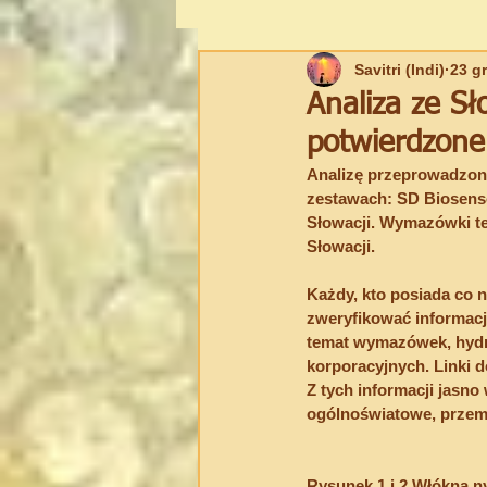
Savitri (Indi)
23 g
UKRYWANA WIEDZA
BIAŁA 
Analiza ze Sł
potwierdzone
Spiritual Writing
New Age
Analizę przeprowadzono
zestawach: SD Biosenso
Słowacji. Wymazówki t
Słowacji.
Każdy, kto posiada co 
zweryfikować informacj
temat wymazówek, hydro
korporacyjnych. Linki 
Z tych informacji jasn
ogólnoświatowe, przemy
Rysunek 1 i 2 Włókna n