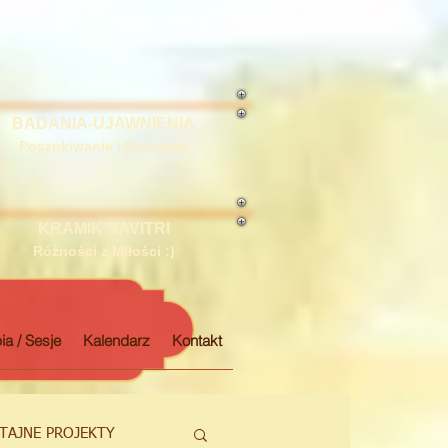
BADANIA-UJAWNIENIA
Poszukiwanie i Poznanie
KRAMIK SAVITRI
Różności z Miłości :)
ia / Sesje
Kalendarz
Kontakt
TAJNE PROJEKTY