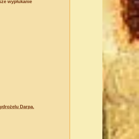
sze wypłukanie 
hydrożelu Darpa.