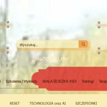
BLOG MALOKI
i
Szkolenia / Wykłady
BIAŁA ŚCIEŻKA INDI
Treningi
Terap
M
RESET
TECHNOLOGIA oraz AI
SZCZEPIONKI