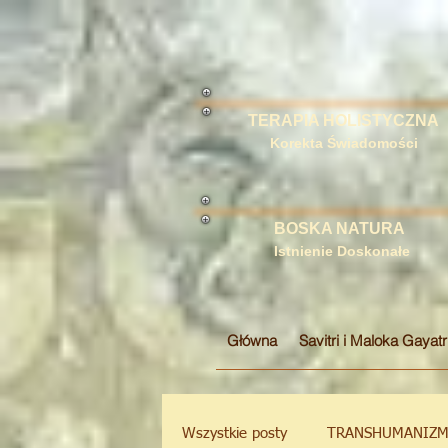
TERAPIA HOLISTYCZNA
Korekta Świadomości
BOSKA NATURA
Istnienie Doskonałe
Główna
Savitri i Maloka Gayatr
Wszystkie posty
TRANSHUMANIZ