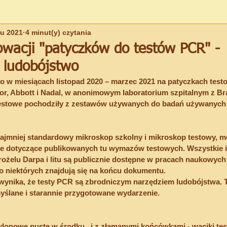
ru 2021
4 minut(y) czytania
ŚCIEŻKA - Szkoła Wyzwolenia
EWOLUCJA DUCHOWA
DU
owacji "patyczków do testów PCR" -
 ludobójstwo
PRZEKAZY SAVITRI-GAYATRI (Indi)
 w miesiącach listopad 2020 – marzec 2021 na patyczkach test
r, Abbott i Nadal, w anonimowym laboratorium szpitalnym z Bra
estowe pochodziły z zestawów używanych do badań używanych w
najmniej standardowy mikroskop szkolny i mikroskop testowy, m
e dotyczące publikowanych tu wymazów testowych. Wszystkie i
żelu Darpa i litu są publicznie dostępne w pracach naukowych 
do niektórych znajdują się na końcu dokumentu.
o wynika, że testy PCR są zbrodniczym narzędziem ludobójstwa. 
ślane i starannie przygotowane wydarzenie.
ylonowe 
puste w środku
 , i z złamanymi końcówkami - waciki te