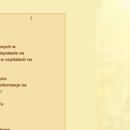
CHOWOŚĆ CIELESNA
owych w 
tysławie na 
 szpitalach na 
oże 
nformacje na 
i 
To 
stowe.